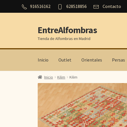
916516162
628518856
Contacto
EntreAlfombras
Ir
Ir
a
al
Tienda de Alfombras en Madrid
la
contenido
navegación
Inicio
Outlet
Orientales
Persas
Inicio
Kilim
Kilim