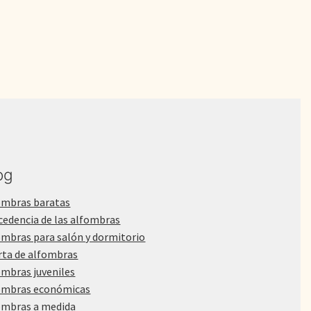
1.400,00€.
810,00€.
og
ombras baratas
cedencia de las alfombras
ombras para salón y dormitorio
rta de alfombras
ombras juveniles
ombras económicas
ombras a medida