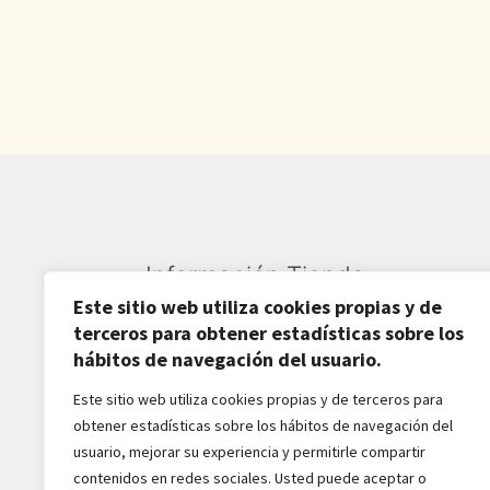
750,00€.
580,60€.
Información Tienda
Este sitio web utiliza cookies propias y de
Sardarán SL CIF: B82809781
terceros para obtener estadísticas sobre los
hábitos de navegación del usuario.
Av. Pirineos 27, Nave 6
Este sitio web utiliza cookies propias y de terceros para
San Sebastián de los Reyes
obtener estadísticas sobre los hábitos de navegación del
28703-Madrid - España
usuario, mejorar su experiencia y permitirle compartir
916516162 - 628518856
contenidos en redes sociales. Usted puede aceptar o
jaba2288@gmail.com