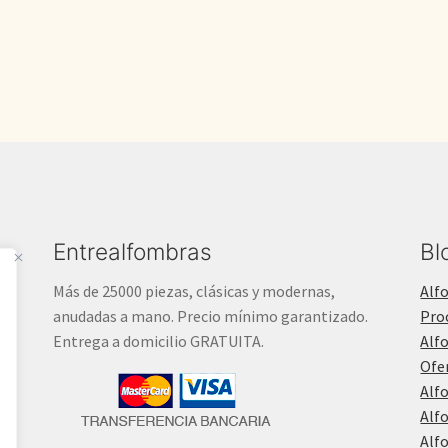
550,00€.
450,00€.
Entrealfombras
Bl
Más de 25000 piezas, clásicas y modernas,
Alf
anudadas a mano. Precio mínimo garantizado.
Pro
Entrega a domicilio GRATUITA.
Alf
Ofe
Alf
Alf
Alf