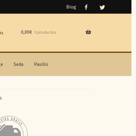
Blog
0,00
€
0 productos
ta
ge
Seda
Pasillo
s