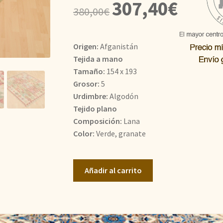
El
El
307,40
€
380,00
€
precio
precio
original
actual
Origen:
Afganistán
era:
es:
Tejida a mano
Tamaño:
154 x 193
380,00€.
307,40€.
Grosor:
5
Urdimbre:
Algodón
Tejido plano
Composición:
Lana
Color:
Verde, granate
Kilim
Añadir al carrito
cantidad