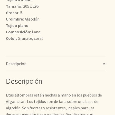
Tamaño:
205 x 295
718,00€.
575,22€.
Grosor:
5
Urdimbre:
Algodón
Tejido plano
Composición:
Lana
Color:
Granate, coral
Descripción
Descripción
Etas alfombras están hechas a mano en los pueblos de
Afganistán. Los tejidos son de lana sobre una base de
algodón. Son fuertes y resistentes, ideales para las
decoraciones clásicas y modernas. Sus diseños son