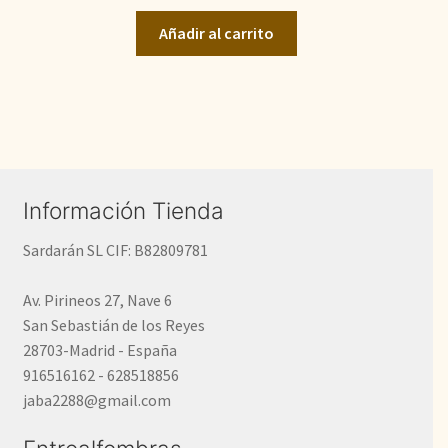
original
actual
Añadir al carrito
era:
es:
800,00€.
590,00€.
Información Tienda
Sardarán SL CIF: B82809781
Av. Pirineos 27, Nave 6
San Sebastián de los Reyes
28703-Madrid - España
916516162 - 628518856
jaba2288@gmail.com