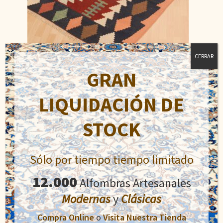
CERRAR
GRAN
Kilim Usak
LIQUIDACIÓN DE
El
El
450,00
€
600,00
€
precio
precio
STOCK
original
actual
Añadir al carrito
era:
es:
600,00€.
450,00€.
Sólo por tiempo tiempo limitado
12.000
Alfombras Artesanales
Modernas
y
Clásicas
Compra Online
o
Visita Nuestra Tienda