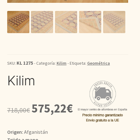
Kilim
Redondas
Vintage
Seda
KL 1275
SKU:
- Categoría:
Kilim
- Etiqueta:
Geométrica
Kilim
Pasillo
El
El
575,22
€
718,00
€
precio
precio
original
actual
Origen:
Afganistán
era:
es:
Tejida a mano