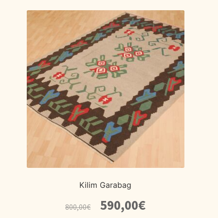
Kilim Garabag
El
El
590,00
€
800,00
€
precio
precio