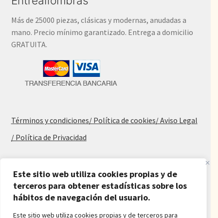
Entrealfombras
Más de 25000 piezas, clásicas y modernas, anudadas a
mano. Precio mínimo garantizado. Entrega a domicilio
GRATUITA.
Términos y condiciones
/ Política de cookies
/ Aviso Legal
/ Política de Privacidad
Blog
Este sitio web utiliza cookies propias y de
Alfombras baratas
terceros para obtener estadísticas sobre los
hábitos de navegación del usuario.
Procedencia de las alfombras
Alfombras para salón y dormitorio
Este sitio web utiliza cookies propias y de terceros para