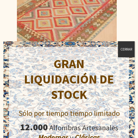
CERRAR
GRAN
LIQUIDACIÓN DE
Kilim
STOCK
El
El
450,00
€
550,00
€
precio
precio
original
actual
Sólo por tiempo tiempo limitado
Añadir al carrito
era:
es:
550,00€.
450,00€.
12.000
Alfombras Artesanales
Modernas
y
Clásicas