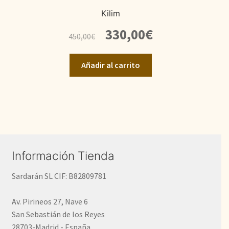
Kilim
El
El
330,00
€
450,00
€
precio
precio
original
actual
Añadir al carrito
era:
es:
450,00€.
330,00€.
Información Tienda
Sardarán SL CIF: B82809781
Av. Pirineos 27, Nave 6
San Sebastián de los Reyes
28703-Madrid - España