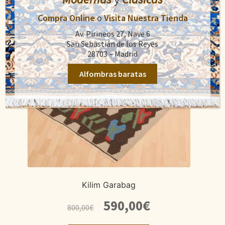
Compra Online
o
Visita Nuestra Tienda
Av. Pirineos 27, Nave 6
San Sebastián de los Reyes
28703 – Madrid
Alfombras baratas
Kilim Garabag
El
El
590,00
€
800,00
€
precio
precio