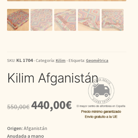
Kilim
Redondas
Vintage
KL 1704
SKU:
- Categoría:
Kilim
- Etiqueta:
Geométrica
Seda
Kilim Afganistán
Pasillo
El
El
440,00
€
550,00
€
precio
precio
original
actual
Origen:
Afganistán
era:
es:
Anudada a mano