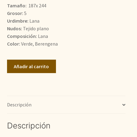
Tamaño:
187x 244
550,00€.
440,00€.
Grosor:
5
Urdimbre:
Lana
Nudos:
Tejido plano
Composición:
Lana
Color:
Verde, Berengena
Kilim
Añadir al carrito
Afganistán
cantidad
Descripción
Descripción