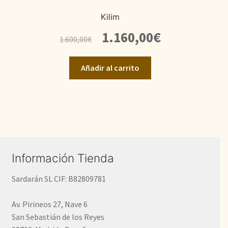
Kilim
El
El
1.160,00
€
1.600,00
€
precio
precio
original
actual
Añadir al carrito
era:
es:
1.600,00€.
1.160,00€.
Información Tienda
Sardarán SL CIF: B82809781
Av. Pirineos 27, Nave 6
San Sebastián de los Reyes