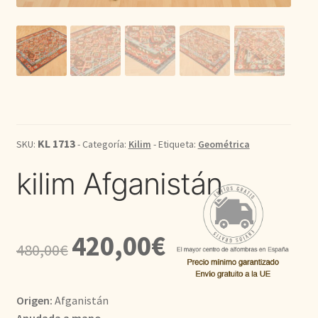
Kilim
Redondas
Vintage
Seda
KL 1713
SKU:
- Categoría:
Kilim
- Etiqueta:
Geométrica
kilim Afganistán
Pasillo
El
El
420,00
€
480,00
€
precio
precio
original
actual
Origen:
Afganistán
era:
es:
Anudada a mano