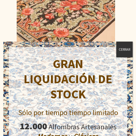
CERRAR
GRAN
LIQUIDACIÓN DE
Kilim Garabag
STOCK
El
El
810,00
€
1.600,00
€
precio
precio
original
actual
Sólo por tiempo tiempo limitado
Añadir al carrito
era:
es:
1.600,00€.
810,00€.
12.000
Alfombras Artesanales