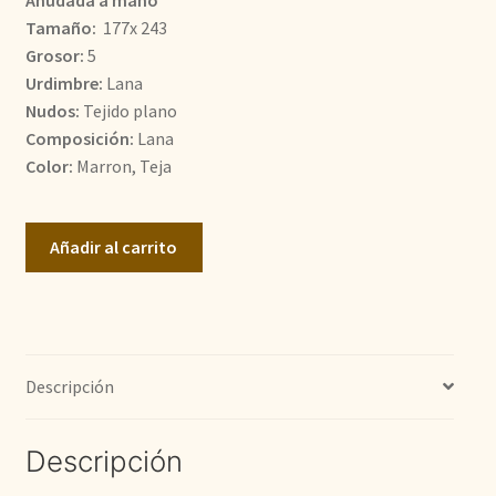
Tamaño:
177x 243
480,00€.
420,00€.
Grosor:
5
Urdimbre:
Lana
Nudos:
Tejido plano
Composición:
Lana
Color:
Marron, Teja
kilim
Añadir al carrito
Afganistán
cantidad
Descripción
Descripción