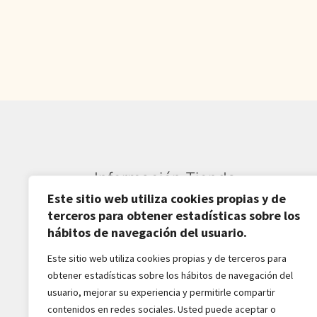
380,00€.
307,40€.
Información Tienda
Este sitio web utiliza cookies propias y de
Sardarán SL CIF: B82809781
terceros para obtener estadísticas sobre los
hábitos de navegación del usuario.
Av. Pirineos 27, Nave 6
Este sitio web utiliza cookies propias y de terceros para
San Sebastián de los Reyes
obtener estadísticas sobre los hábitos de navegación del
28703-Madrid - España
usuario, mejorar su experiencia y permitirle compartir
916516162 - 628518856
contenidos en redes sociales. Usted puede aceptar o
jaba2288@gmail.com