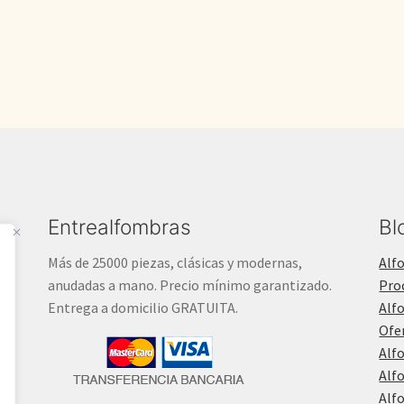
550,00€.
450,00€.
Entrealfombras
Bl
Más de 25000 piezas, clásicas y modernas,
Alf
anudadas a mano. Precio mínimo garantizado.
Pro
Entrega a domicilio GRATUITA.
Alf
Ofe
Alf
Alf
Alf