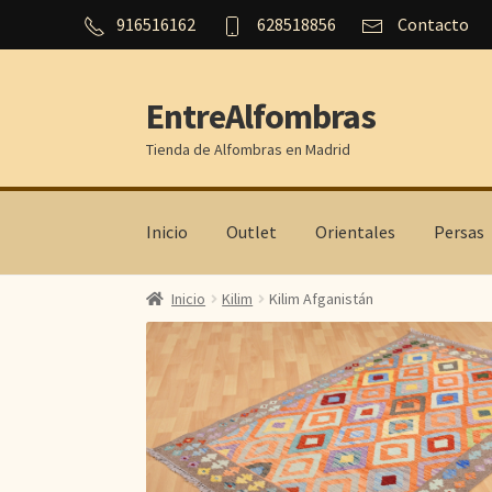
916516162
628518856
Contacto
EntreAlfombras
Ir
Ir
a
al
Tienda de Alfombras en Madrid
la
contenido
navegación
Inicio
Outlet
Orientales
Persas
Inicio
Kilim
Kilim Afganistán