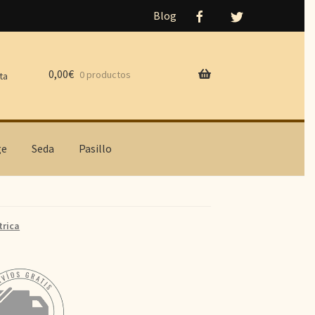
Blog
0,00
€
0 productos
ta
ge
Seda
Pasillo
rica