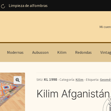
Limpieza de alfombras
Mi cuen
Modernas
Aubusson
Kilim
Redondas
Vinta
KL 1998
SKU:
- Categoría:
Kilim
- Etiqueta:
Geomét
Kilim Afganistán