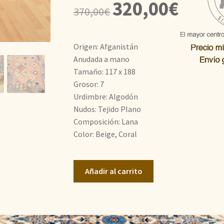
El
El
320,00
€
370,00
€
precio
precio
original
actual
Origen: Afganistán
era:
es:
Anudada a mano
Tamaño: 117 x 188
370,00€.
320,00€.
Grosor: 7
Urdimbre: Algodón
Nudos: Tejido Plano
Composición: Lana
Color: Beige, Coral
Kilim
Añadir al carrito
Afganistán
cantidad