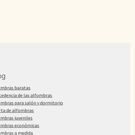
550,00€.
450,00€.
og
ombras baratas
cedencia de las alfombras
ombras para salón y dormitorio
rta de alfombras
ombras juveniles
ombras económicas
ombras a medida