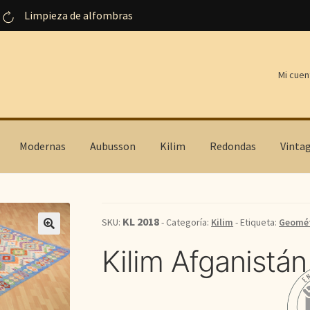
Limpieza de alfombras
Mi cuen
Modernas
Aubusson
Kilim
Redondas
Vinta
KL 2018
SKU:
- Categoría:
Kilim
- Etiqueta:
Geomét
Kilim Afganistán