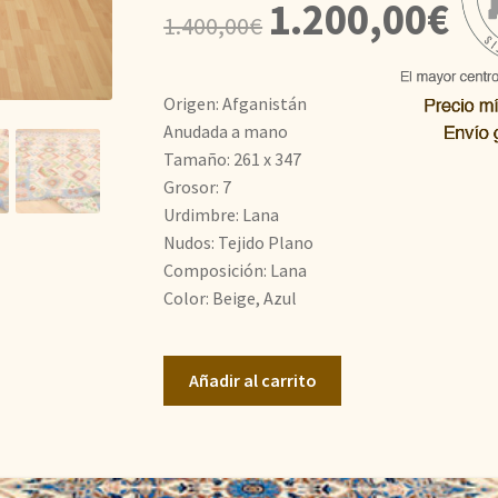
El
El
1.200,00
€
1.400,00
€
precio
prec
original
actu
Origen: Afganistán
era:
es:
Anudada a mano
Tamaño: 261 x 347
1.400,00€.
1.20
Grosor: 7
Urdimbre: Lana
Nudos: Tejido Plano
Composición: Lana
Color: Beige, Azul
Kilim
Añadir al carrito
Afganistán
cantidad