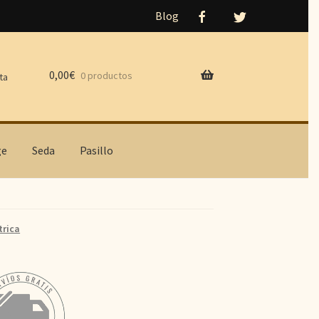
Blog
0,00
€
0 productos
ta
ge
Seda
Pasillo
rica