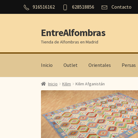
916516162
628518856
Contacto
EntreAlfombras
Ir
Ir
a
al
Tienda de Alfombras en Madrid
la
contenido
navegación
Inicio
Outlet
Orientales
Persas
Inicio
Kilim
Kilim Afganistán