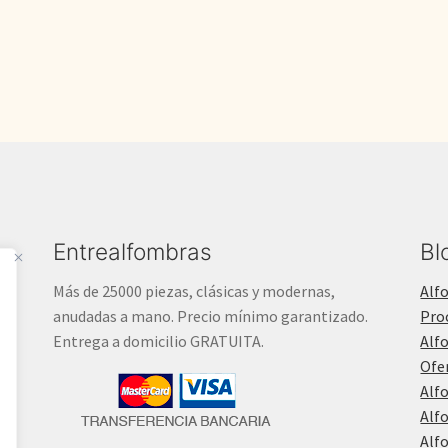
900,00€.
490,00€.
Entrealfombras
Bl
Más de 25000 piezas, clásicas y modernas,
Alf
anudadas a mano. Precio mínimo garantizado.
Pro
Entrega a domicilio GRATUITA.
Alf
Ofe
Alf
Alf
Alf