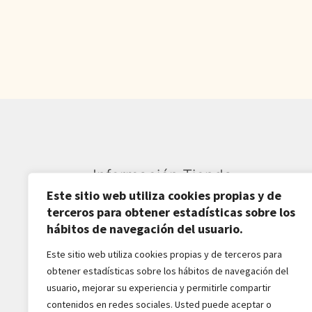
720,00€.
574,80€.
Información Tienda
Este sitio web utiliza cookies propias y de
Sardarán SL CIF: B82809781
terceros para obtener estadísticas sobre los
hábitos de navegación del usuario.
Av. Pirineos 27, Nave 6
Este sitio web utiliza cookies propias y de terceros para
San Sebastián de los Reyes
obtener estadísticas sobre los hábitos de navegación del
28703-Madrid - España
usuario, mejorar su experiencia y permitirle compartir
916516162 - 628518856
contenidos en redes sociales. Usted puede aceptar o
jaba2288@gmail.com