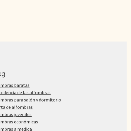
780,00€.
590,00€.
og
ombras baratas
cedencia de las alfombras
ombras para salón y dormitorio
rta de alfombras
ombras juveniles
ombras económicas
ombras a medida