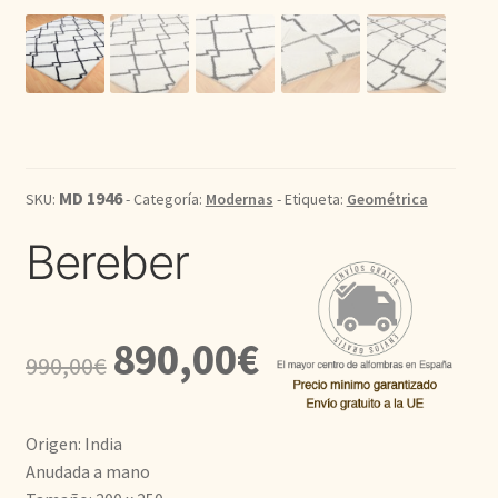
Kilim
Redondas
Vintage
MD 1946
SKU:
- Categoría:
Modernas
- Etiqueta:
Geométrica
Seda
Bereber
Pasillo
El
El
890,00
€
990,00
€
precio
precio
original
actual
Origen: India
era:
es:
Anudada a mano