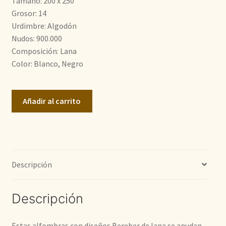
Tamaño: 200 x 250
990,00€.
890,00€.
Grosor: 14
Urdimbre: Algodón
Nudos: 900.000
Composición: Lana
Color: Blanco, Negro
Bereber
Añadir al carrito
cantidad
Descripción
Descripción
Estas alfombras con diseños Bereber de lana se anudan