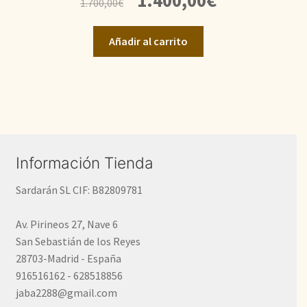
1.400,00
€
1.700,00
€
precio
precio
original
actual
Añadir al carrito
era:
es:
1.700,00€.
1.400,00€.
Información Tienda
Sardarán SL CIF: B82809781
Av. Pirineos 27, Nave 6
San Sebastián de los Reyes
28703-Madrid - España
916516162 - 628518856
jaba2288@gmail.com