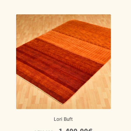
Lori Buft
El
El