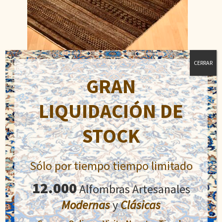
CERRAR
GRAN
Lori Buft
LIQUIDACIÓN DE
El
El
900,00
€
1.400,00
€
precio
precio
STOCK
original
actual
Añadir al carrito
era:
es:
1.400,00€.
900,00€.
Sólo por tiempo tiempo limitado
12.000
Alfombras Artesanales
Modernas
y
Clásicas