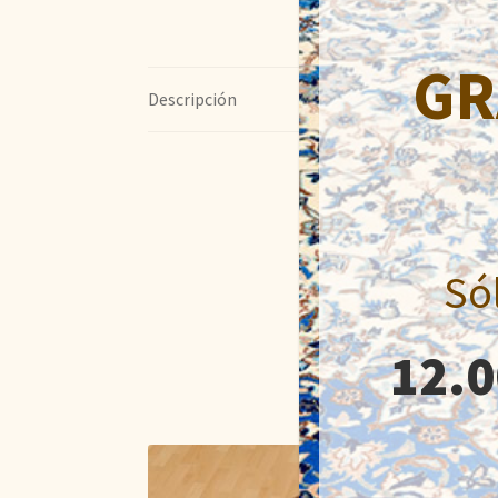
GR
Descripción
Só
12.