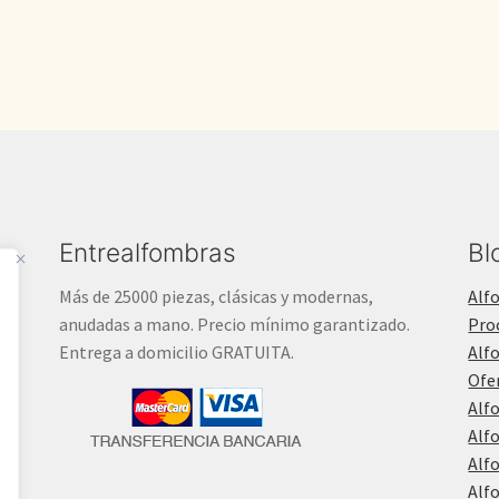
Entrealfombras
Bl
Más de 25000 piezas, clásicas y modernas,
Alf
anudadas a mano. Precio mínimo garantizado.
Pro
Entrega a domicilio GRATUITA.
Alf
Ofe
Alf
Alf
Alf
Alf