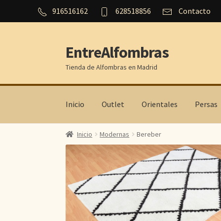
916516162
628518856
Contacto
EntreAlfombras
Ir
Ir
a
al
Tienda de Alfombras en Madrid
la
contenido
navegación
Inicio
Outlet
Orientales
Persas
Inicio
Modernas
Bereber