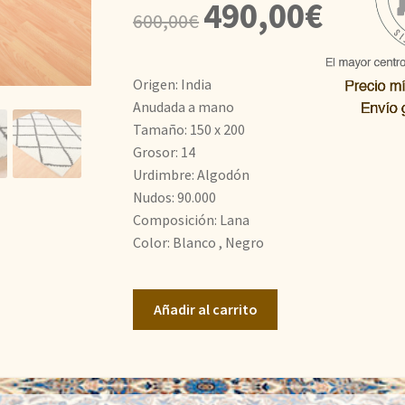
El
El
490,00
€
600,00
€
precio
precio
original
actual
Origen: India
era:
es:
Anudada a mano
Tamaño: 150 x 200
600,00€.
490,00€.
Grosor: 14
Urdimbre: Algodón
Nudos: 90.000
Composición: Lana
Color: Blanco , Negro
Bereber
Añadir al carrito
cantidad