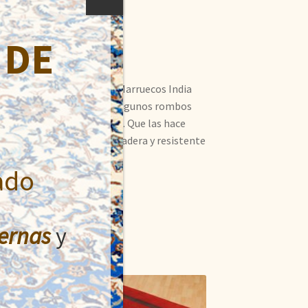
 DE
 mano principalmente en Marruecos India
elen tener pocos dibujos. Algunos rombos
n muchos diseños y colores. Que las hace
n cantidad de lana muy duradera y resistente
ado
ernas
y