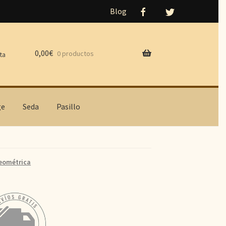
Blog
0,00
€
0 productos
ta
ge
Seda
Pasillo
eométrica