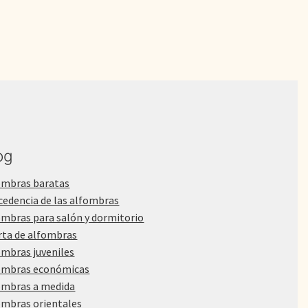
og
ombras baratas
cedencia de las alfombras
ombras para salón y dormitorio
rta de alfombras
ombras juveniles
ombras económicas
ombras a medida
ombras orientales