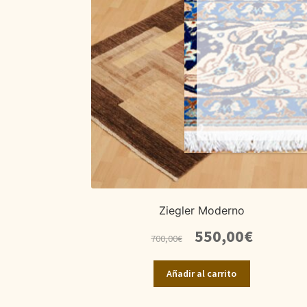
Ziegler Moderno
El
El
550,00
€
700,00
€
precio
precio
original
actual
Añadir al carrito
era:
es:
700,00€.
550,00€.