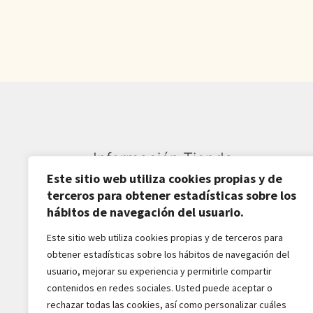
Información Tienda
Este sitio web utiliza cookies propias y de
Sardarán SL CIF: B82809781
terceros para obtener estadísticas sobre los
hábitos de navegación del usuario.
Av. Pirineos 27, Nave 6
Este sitio web utiliza cookies propias y de terceros para
San Sebastián de los Reyes
obtener estadísticas sobre los hábitos de navegación del
28703-Madrid - España
usuario, mejorar su experiencia y permitirle compartir
916516162 - 628518856
contenidos en redes sociales. Usted puede aceptar o
jaba2288@gmail.com
rechazar todas las cookies, así como personalizar cuáles