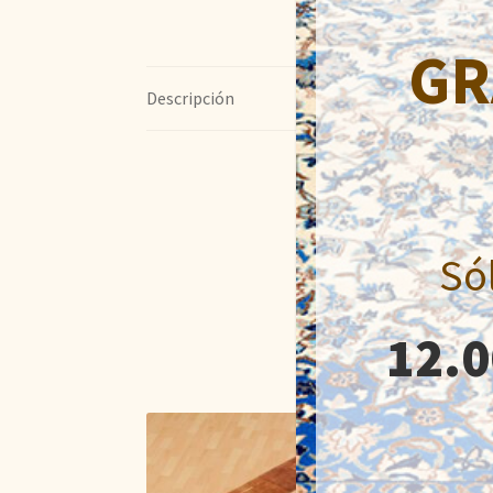
GR
Descripción
Só
12.