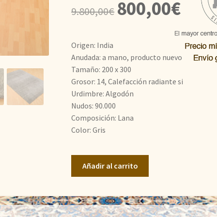
El
El
800,00
€
9.800,00
€
precio
precio
original
actual
Origen: India
era:
es:
Anudada: a mano, producto nuevo
Tamaño: 200 x 300
9.800,00€.
800,00€
Grosor: 14, Calefacción radiante si
Urdimbre: Algodón
Nudos: 90.000
Composición: Lana
Color: Gris
Loom
Añadir al carrito
Lori
cantidad