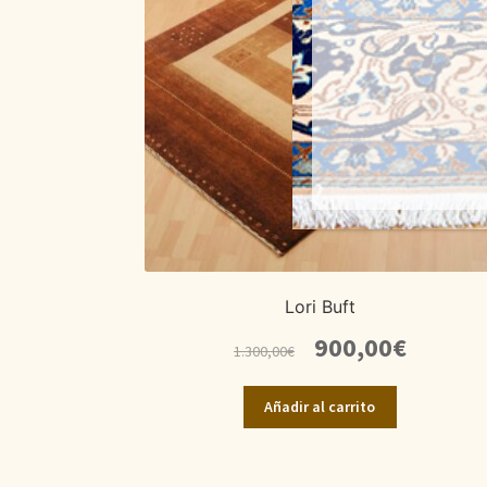
Lori Buft
El
El
900,00
€
1.300,00
€
precio
precio
original
actual
Añadir al carrito
era:
es:
1.300,00€.
900,00€.