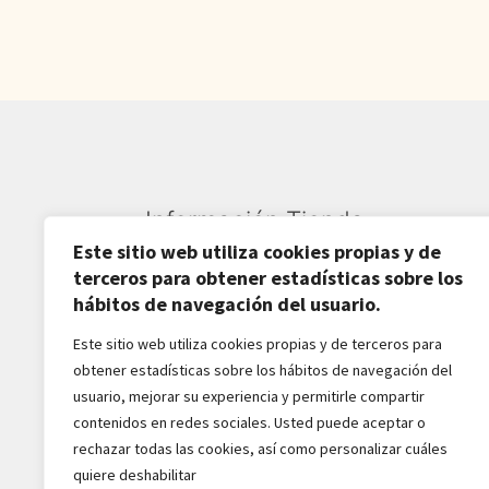
Información Tienda
Este sitio web utiliza cookies propias y de
Sardarán SL CIF: B82809781
terceros para obtener estadísticas sobre los
hábitos de navegación del usuario.
Av. Pirineos 27, Nave 6
Este sitio web utiliza cookies propias y de terceros para
San Sebastián de los Reyes
obtener estadísticas sobre los hábitos de navegación del
28703-Madrid - España
usuario, mejorar su experiencia y permitirle compartir
916516162 - 628518856
contenidos en redes sociales. Usted puede aceptar o
jaba2288@gmail.com
rechazar todas las cookies, así como personalizar cuáles
quiere deshabilitar