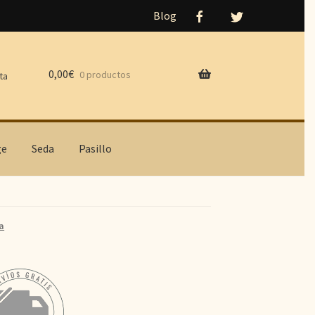
Blog
0,00
€
0 productos
ta
ge
Seda
Pasillo
a