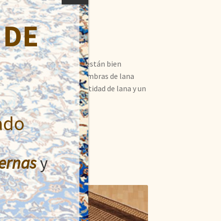
 DE
adohi India. Sus diseños están bien
s y pequeños. En estas alfombras de lana
ras modernas con gran cantidad de lana y un
ado
ernas
y