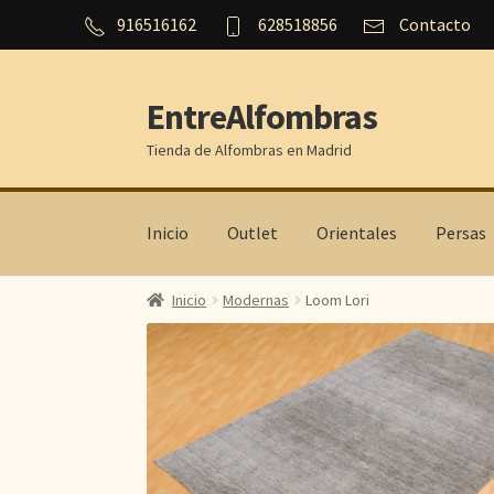
916516162
628518856
Contacto
EntreAlfombras
Ir
Ir
a
al
Tienda de Alfombras en Madrid
la
contenido
navegación
Inicio
Outlet
Orientales
Persas
Inicio
Modernas
Loom Lori