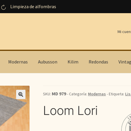
Limpieza de alfombras
Mi cuen
Modernas
Aubusson
Kilim
Redondas
Vinta
MD 979
SKU:
- Categoría:
Modernas
- Etiqueta:
Lis
Loom Lori