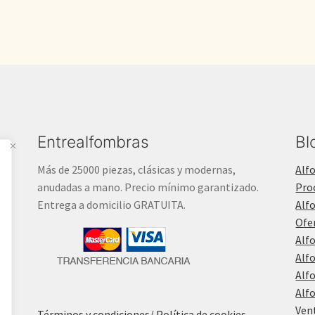
Entrealfombras
Bl
Más de 25000 piezas, clásicas y modernas,
Alf
anudadas a mano. Precio mínimo garantizado.
Pro
Entrega a domicilio GRATUITA.
Alf
Ofe
Alf
Alf
Alf
Alf
Ven
Términos y condiciones
/ Política de cookies