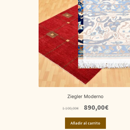
Ziegler Moderno
El
El
890,00
€
1.100,00
€
precio
precio
original
actual
Añadir al carrito
era:
es: