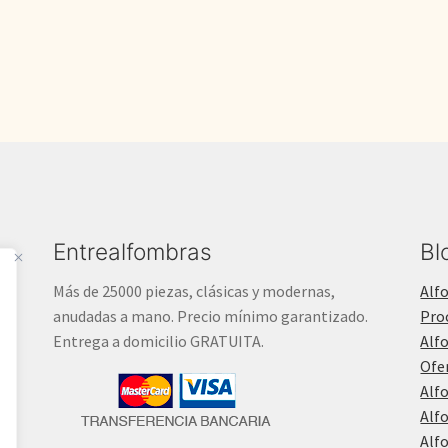
1.500,00€.
1.197,50€.
Entrealfombras
Bl
Más de 25000 piezas, clásicas y modernas,
Alf
anudadas a mano. Precio mínimo garantizado.
Pro
Entrega a domicilio GRATUITA.
Alf
Ofe
Alf
Alf
Alf