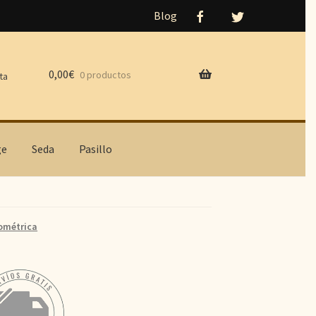
Blog
0,00
€
0 productos
ta
ge
Seda
Pasillo
ométrica