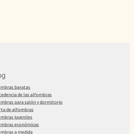
700,00€.
550,00€.
og
ombras baratas
cedencia de las alfombras
ombras para salón y dormitorio
rta de alfombras
ombras juveniles
ombras económicas
ombras a medida