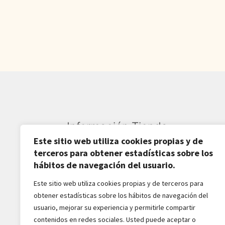
1.100,00€.
890,00€.
Información Tienda
Este sitio web utiliza cookies propias y de
Sardarán SL CIF: B82809781
terceros para obtener estadísticas sobre los
hábitos de navegación del usuario.
Av. Pirineos 27, Nave 6
Este sitio web utiliza cookies propias y de terceros para
San Sebastián de los Reyes
obtener estadísticas sobre los hábitos de navegación del
28703-Madrid - España
usuario, mejorar su experiencia y permitirle compartir
916516162 - 628518856
contenidos en redes sociales. Usted puede aceptar o
jaba2288@gmail.com