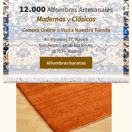
precio
precio
12.000
original
actual
Alfombras Artesanales
Añadir al carrito
era:
es:
Modernas
y
Clásicas
1.300,00€.
682,90€.
Compra Online
o
Visita Nuestra Tienda
Av. Pirineos 27, Nave 6
San Sebastián de los Reyes
28703 – Madrid
Alfombras baratas