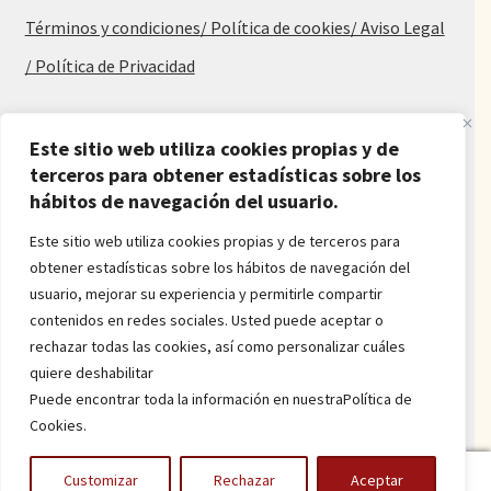
Términos y condiciones
/ Política de cookies
/ Aviso Legal
/ Política de Privacidad
Blog
Este sitio web utiliza cookies propias y de
terceros para obtener estadísticas sobre los
Alfombras baratas
hábitos de navegación del usuario.
Procedencia de las alfombras
Alfombras para salón y dormitorio
Este sitio web utiliza cookies propias y de terceros para
Oferta de alfombras
obtener estadísticas sobre los hábitos de navegación del
Alfombras juveniles
usuario, mejorar su experiencia y permitirle compartir
Alfombras económicas
contenidos en redes sociales. Usted puede aceptar o
Alfombras a medida
rechazar todas las cookies, así como personalizar cuáles
Alfombras orientales
quiere deshabilitar
Venta de alfombras
Puede encontrar toda la información en nuestraPolítica de
Cookies.
Power by
onlyMarketing
0
Customizar
Rechazar
Aceptar