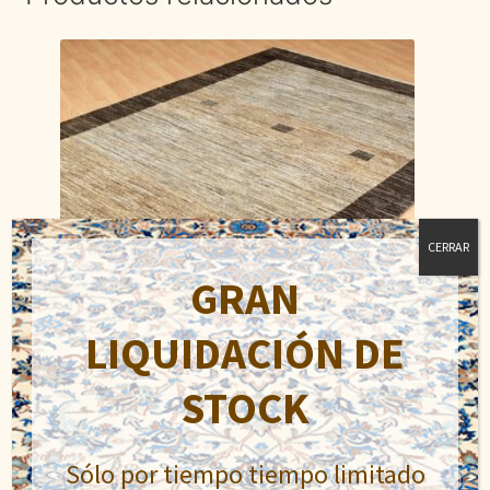
CERRAR
GRAN
LIQUIDACIÓN DE
STOCK
Ziegler Moderno
El
El
Sólo por tiempo tiempo limitado
682,90
€
1.300,00
€