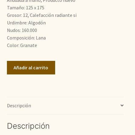
Anudada a mano, Producto nuevo
Tamaño: 125 x 175
700,00€.
585,00€.
Grosor: 12, Calefacción radiante si
Urdimbre: Algodón
Nudos: 160.000
Composición: Lana
Color: Granate
Ziegler
Añadir al carrito
Moderno
cantidad
Descripción
Descripción