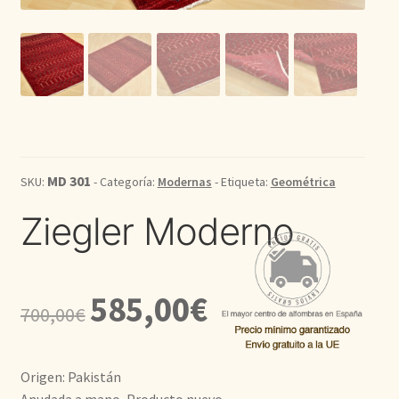
Kilim
Redondas
Vintage
Seda
MD 301
SKU:
- Categoría:
Modernas
- Etiqueta:
Geométrica
Ziegler Moderno
Pasillo
El
El
585,00
€
700,00
€
precio
precio
original
actual
Origen: Pakistán
era:
es: