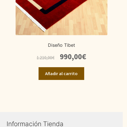
Diseño Tibet
El
El
990,00
€
1.210,00
€
precio
precio
original
actual
Añadir al carrito
era:
es:
1.210,00€.
990,00€.
Información Tienda