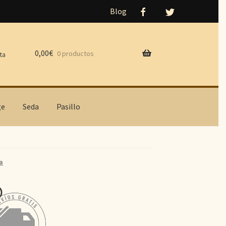
Blog
0,00
€
0 productos
ta
ge
Seda
Pasillo
a
o