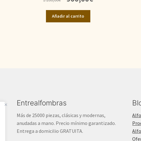
precio
precio
original
actual
Añadir al carrito
era:
es:
1.200,00€.
900,00€.
Entrealfombras
Bl
Más de 25000 piezas, clásicas y modernas,
Alf
anudadas a mano. Precio mínimo garantizado.
Pro
Entrega a domicilio GRATUITA.
Alf
Ofe