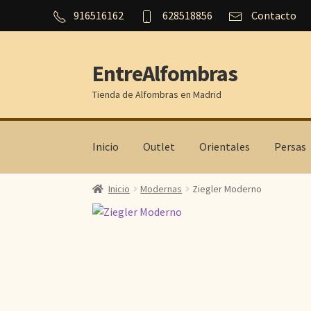
916516162
628518856
Contacto
EntreAlfombras
Ir
Ir
a
al
Tienda de Alfombras en Madrid
la
contenido
navegación
Inicio
Outlet
Orientales
Persas
Inicio
Modernas
Ziegler Moderno