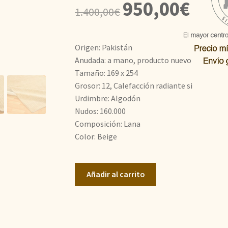
El
El
950,00
€
1.400,00
€
precio
precio
original
actual
Origen: Pakistán
era:
es:
Anudada: a mano, producto nuevo
Tamaño: 169 x 254
1.400,00€.
950,00€
Grosor: 12, Calefacción radiante si
Urdimbre: Algodón
Nudos: 160.000
Composición: Lana
Color: Beige
Ziegler
Añadir al carrito
Moderno
cantidad