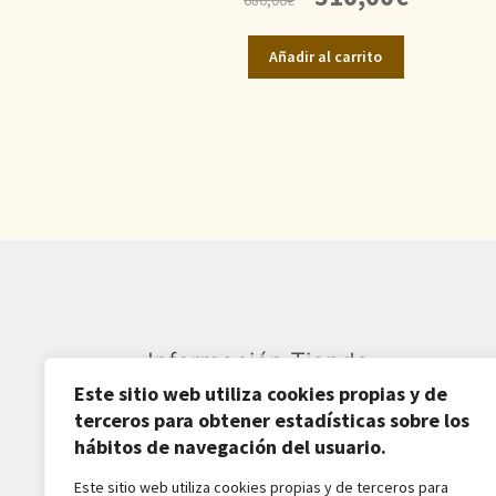
precio
precio
original
actual
Añadir al carrito
era:
es:
680,00€.
510,00€.
Información Tienda
Este sitio web utiliza cookies propias y de
Sardarán SL CIF: B82809781
terceros para obtener estadísticas sobre los
hábitos de navegación del usuario.
Av. Pirineos 27, Nave 6
Este sitio web utiliza cookies propias y de terceros para
San Sebastián de los Reyes