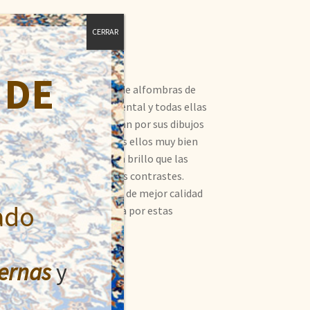
CERRAR
 DE
ue exportó gran cantidad de alfombras de
ñadas según el gusto occidental y todas ellas
í toman su nombre. Destacan por sus dibujos
 variedad de colores, todos ellos muy bien
rquesas. Algunas tienen un brillo que las
tes, lanas suaves y hermosos contrastes.
stán, Irán y La India. Las de mejor calidad
ado
demanda en Europa y América por estas
ecer las casas.
ernas
y