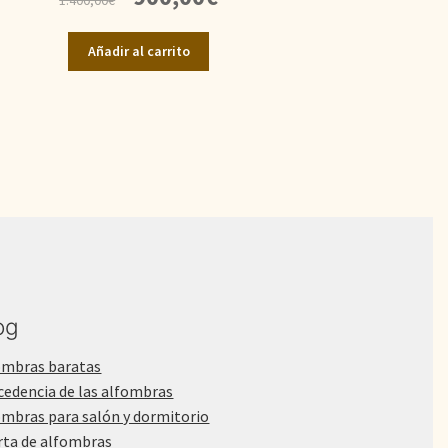
precio
precio
original
actual
Añadir al carrito
era:
es:
1.400,00€.
900,00€.
og
ombras baratas
cedencia de las alfombras
ombras para salón y dormitorio
rta de alfombras