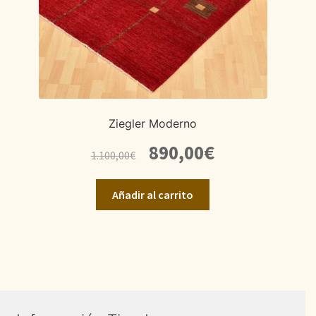
Ziegler Moderno
El
El
890,00
€
1.100,00
€
precio
precio
original
actual
Añadir al carrito
era:
es:
1.100,00€.
890,00€.