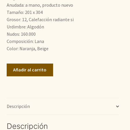
era:
es:
Anudada: a mano, producto nuevo
Tamaño: 201 x 304
1.400,00€.
1.190,00€.
Grosor: 12, Calefacción radiante si
Urdimbre: Algodón
Nudos: 160.000
Composición: Lana
Color: Naranja, Beige
Ziegler
Añadir al carrito
Moderno
cantidad
Descripción
Descripción