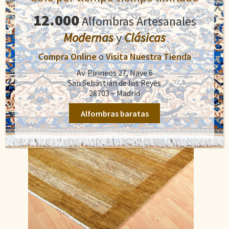
484,00
€
650,00
€
precio
precio
12.000
Alfombras Artesanales
original
actual
Añadir al carrito
Modernas
y
Clásicas
era:
es:
650,00€.
484,00€.
Compra Online
o
Visita Nuestra Tienda
Av. Pirineos 27, Nave 6
San Sebastián de los Reyes
28703 – Madrid
Alfombras baratas