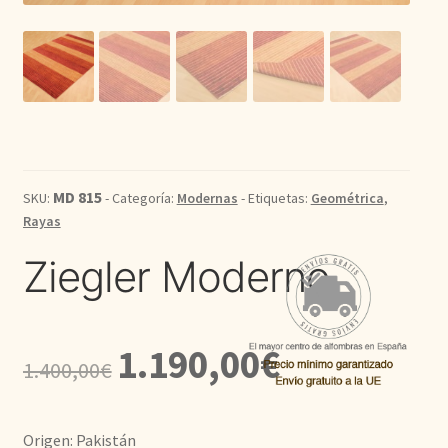
Kilim
Redondas
Vintage
MD 815
Seda
SKU:
- Categoría:
Modernas
- Etiquetas:
Geométrica
,
Rayas
Pasillo
Ziegler Moderno
El
El
1.190,00
€
1.400,00
€
precio
precio
original
actual
Origen: Pakistán