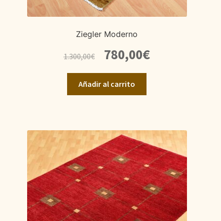
Ziegler Moderno
El
El
780,00
€
1.300,00
€
precio
precio
original
actual
Añadir al carrito
era:
es:
1.300,00€.
780,00€.