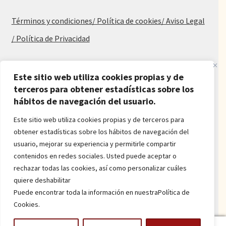
Términos y condiciones
/ Política de cookies
/ Aviso Legal
/ Política de Privacidad
Blog
Este sitio web utiliza cookies propias y de
Alfombras baratas
terceros para obtener estadísticas sobre los
hábitos de navegación del usuario.
Procedencia de las alfombras
Alfombras para salón y dormitorio
Este sitio web utiliza cookies propias y de terceros para
Oferta de alfombras
obtener estadísticas sobre los hábitos de navegación del
Alfombras juveniles
usuario, mejorar su experiencia y permitirle compartir
Alfombras económicas
contenidos en redes sociales. Usted puede aceptar o
Alfombras a medida
rechazar todas las cookies, así como personalizar cuáles
Alfombras orientales
quiere deshabilitar
Venta de alfombras
Puede encontrar toda la información en nuestraPolítica de
Cookies.
Power by
onlyMarketing