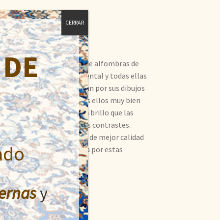
CERRAR
 DE
ue exportó gran cantidad de alfombras de
ñadas según el gusto occidental y todas ellas
í toman su nombre. Destacan por sus dibujos
 variedad de colores, todos ellos muy bien
rquesas. Algunas tienen un brillo que las
tes, lanas suaves y hermosos contrastes.
stán, Irán y La India. Las de mejor calidad
ado
demanda en Europa y América por estas
ecer las casas.
ernas
y