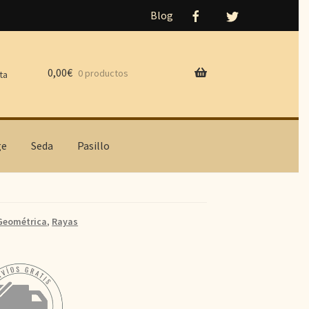
Blog
0,00
€
0 productos
ta
ge
Seda
Pasillo
Geométrica
,
Rayas