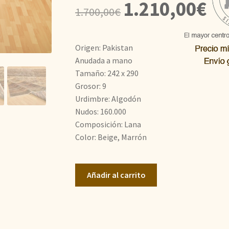
El
El
1.210,00
€
1.700,00
€
precio
prec
original
actu
Origen: Pakistan
era:
es:
Anudada a mano
Tamaño: 242 x 290
1.700,00€.
1.21
Grosor: 9
Urdimbre: Algodón
Nudos: 160.000
Composición: Lana
Color: Beige, Marrón
Zigler,
Añadir al carrito
Gabeh
cantidad