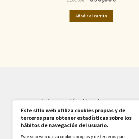
precio
precio
original
actual
Añadir al carrito
era:
es:
1.100,00€.
890,00€.
Información Tienda
Este sitio web utiliza cookies propias y de
Sardarán SL CIF: B82809781
terceros para obtener estadísticas sobre los
hábitos de navegación del usuario.
Av. Pirineos 27, Nave 6
Este sitio web utiliza cookies propias y de terceros para
San Sebastián de los Reyes