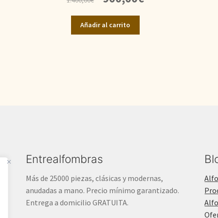
precio
precio
original
actual
Añadir al carrito
era:
es:
1.400,00€.
900,00€.
Entrealfombras
Bl
Más de 25000 piezas, clásicas y modernas,
Alf
anudadas a mano. Precio mínimo garantizado.
Pro
Entrega a domicilio GRATUITA.
Alf
Ofe