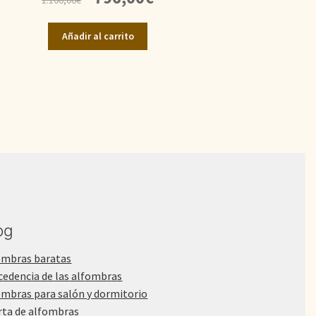
precio
precio
original
actual
Añadir al carrito
era:
es:
1.100,00€.
796,00€.
og
ombras baratas
cedencia de las alfombras
ombras para salón y dormitorio
rta de alfombras