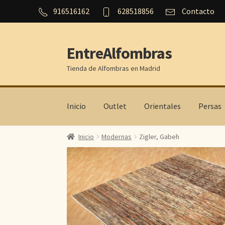
916516162
628518856
Contacto
EntreAlfombras
Ir
Ir
a
al
Tienda de Alfombras en Madrid
la
contenido
navegación
Inicio
Outlet
Orientales
Persas
Inicio
Modernas
Zigler, Gabeh