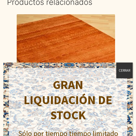
Productos relacionados
CERRAR
GRAN
LIQUIDACIÓN DE
STOCK
Lori Buft
Sólo por tiempo tiempo limitado
El
El
550,00
€