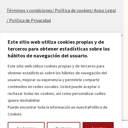
Términos y condiciones
/ Política de cookies
/ Aviso Legal
/ Política de Privacidad
Blog
Este sitio web utiliza cookies propias y de
terceros para obtener estadísticas sobre los
Alfombras baratas
hábitos de navegación del usuario.
Procedencia de las alfombras
Alfombras para salón y dormitorio
Este sitio web utiliza cookies propias y de terceros para
Oferta de alfombras
obtener estadísticas sobre los hábitos de navegación del
Alfombras juveniles
usuario, mejorar su experiencia y permitirle compartir
Alfombras económicas
contenidos en redes sociales. Usted puede aceptar o
Alfombras a medida
rechazar todas las cookies, así como personalizar cuáles
Alfombras orientales
quiere deshabilitar
Venta de alfombras
Puede encontrar toda la información en nuestraPolítica de
Cookies.
Power by
onlyMarketing
0