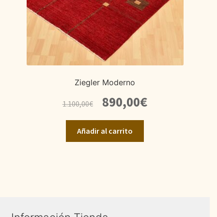
Ziegler Moderno
El
El
890,00
€
1.100,00
€
precio
precio
original
actual
Añadir al carrito
era:
es:
1.100,00€.
890,00€.