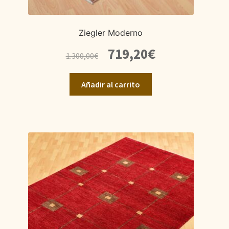
Ziegler Moderno
El
El
719,20
€
1.300,00
€
precio
precio
original
actual
Añadir al carrito
era:
es:
1.300,00€.
719,20€.