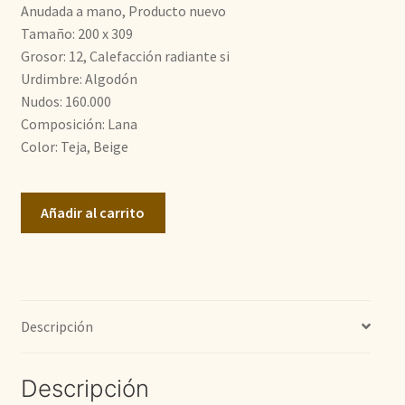
era:
es:
Anudada a mano, Producto nuevo
Tamaño: 200 x 309
1.400,00€.
1.100,00€.
Grosor: 12, Calefacción radiante si
Urdimbre: Algodón
Nudos: 160.000
Composición: Lana
Color: Teja, Beige
Zigler
Añadir al carrito
Gabeh
cantidad
Descripción
Descripción