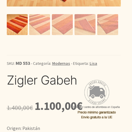
Kilim
Redondas
Vintage
Seda
MD 553
SKU:
- Categoría:
Modernas
- Etiqueta:
Lisa
Pasillo
Zigler Gabeh
El
El
1.100,00
€
1.400,00
€
precio
precio
original
actual
Origen: Pakistán