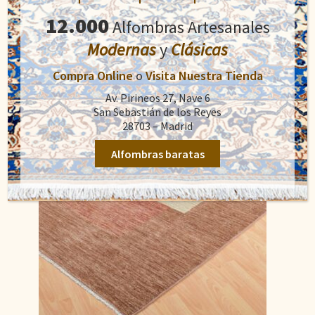
800,00
€
precio
precio
12.000
Alfombras Artesanales
original
actual
Añadir al carrito
era:
es:
Modernas
y
Clásicas
800,00€.
550,00€.
Compra Online
o
Visita Nuestra Tienda
Av. Pirineos 27, Nave 6
San Sebastián de los Reyes
28703 – Madrid
Alfombras baratas