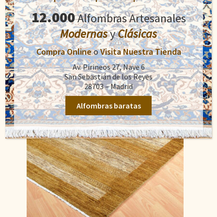
1.400,00
€
precio
precio
12.000
Alfombras Artesanales
original
actual
Añadir al carrito
era:
es:
Modernas
y
Clásicas
1.400,00€.
900,00€.
Compra Online
o
Visita Nuestra Tienda
Av. Pirineos 27, Nave 6
San Sebastián de los Reyes
28703 – Madrid
Alfombras baratas