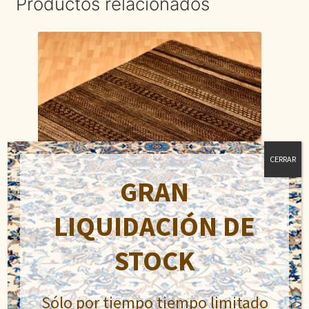
Productos relacionados
CERRAR
GRAN
LIQUIDACIÓN DE
STOCK
Lori Buft
Sólo por tiempo tiempo limitado
El
El
900,00
€