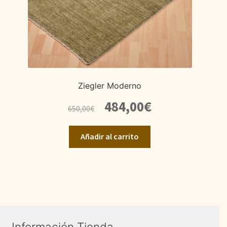
Ziegler Moderno
El
El
484,00
€
650,00
€
precio
precio
original
actual
Añadir al carrito
era:
es:
650,00€.
484,00€.
Información Tienda