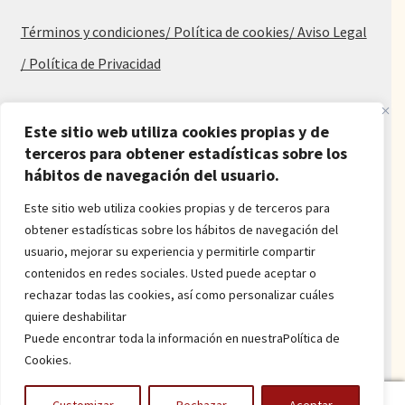
Términos y condiciones
/ Política de cookies
/ Aviso Legal
/ Política de Privacidad
Blog
Este sitio web utiliza cookies propias y de
terceros para obtener estadísticas sobre los
Alfombras baratas
hábitos de navegación del usuario.
Procedencia de las alfombras
Alfombras para salón y dormitorio
Este sitio web utiliza cookies propias y de terceros para
Oferta de alfombras
obtener estadísticas sobre los hábitos de navegación del
Alfombras juveniles
usuario, mejorar su experiencia y permitirle compartir
Alfombras económicas
contenidos en redes sociales. Usted puede aceptar o
Alfombras a medida
rechazar todas las cookies, así como personalizar cuáles
Alfombras orientales
quiere deshabilitar
Venta de alfombras
Puede encontrar toda la información en nuestraPolítica de
Cookies.
Power by
onlyMarketing
0