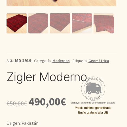
Kilim
Redondas
Vintage
Seda
MD 1919
SKU:
- Categoría:
Modernas
- Etiqueta:
Geométrica
Pasillo
Zigler Moderno
El
El
490,00
€
650,00
€
precio
precio
original
actual
Origen: Pakistán