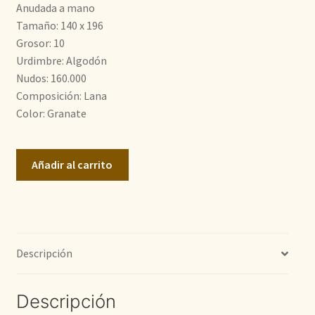
era:
es:
Anudada a mano
Tamaño: 140 x 196
650,00€.
490,00€.
Grosor: 10
Urdimbre: Algodón
Nudos: 160.000
Composición: Lana
Color: Granate
Zigler
Añadir al carrito
Moderno
cantidad
Descripción
Descripción