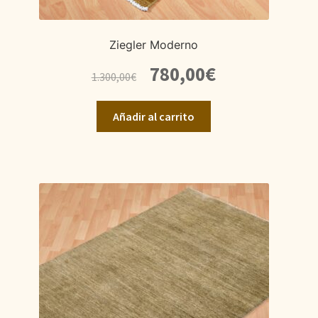
Ziegler Moderno
El
El
780,00
€
1.300,00
€
precio
precio
original
actual
Añadir al carrito
era:
es:
1.300,00€.
780,00€.