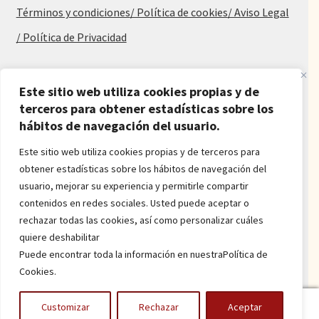
Términos y condiciones
/ Política de cookies
/ Aviso Legal
/ Política de Privacidad
Blog
Este sitio web utiliza cookies propias y de
Alfombras baratas
terceros para obtener estadísticas sobre los
hábitos de navegación del usuario.
Procedencia de las alfombras
Alfombras para salón y dormitorio
Este sitio web utiliza cookies propias y de terceros para
Oferta de alfombras
obtener estadísticas sobre los hábitos de navegación del
Alfombras juveniles
usuario, mejorar su experiencia y permitirle compartir
Alfombras económicas
contenidos en redes sociales. Usted puede aceptar o
Alfombras a medida
rechazar todas las cookies, así como personalizar cuáles
Alfombras orientales
quiere deshabilitar
Venta de alfombras
Puede encontrar toda la información en nuestraPolítica de
Cookies.
Power by
onlyMarketing
0
Customizar
Rechazar
Aceptar