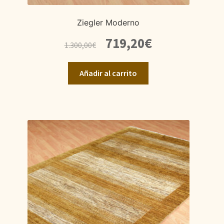
Ziegler Moderno
El
El
719,20
€
1.300,00
€
precio
precio
original
actual
Añadir al carrito
era:
es:
1.300,00€.
719,20€.