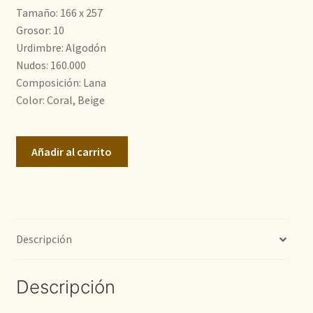
Tamaño: 166 x 257
1.200,00€.
900,00€.
Grosor: 10
Urdimbre: Algodón
Nudos: 160.000
Composición: Lana
Color: Coral, Beige
Zigler
Añadir al carrito
Moderno
cantidad
Descripción
Descripción