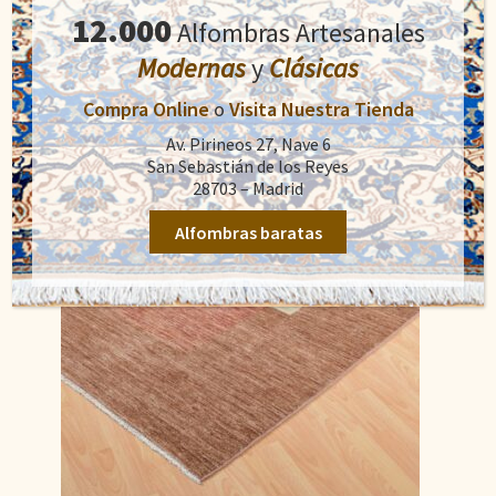
12.000
original
actual
Alfombras Artesanales
Añadir al carrito
era:
es:
Modernas
y
Clásicas
1.600,00€.
1.116,00€.
Compra Online
o
Visita Nuestra Tienda
Av. Pirineos 27, Nave 6
San Sebastián de los Reyes
28703 – Madrid
Alfombras baratas