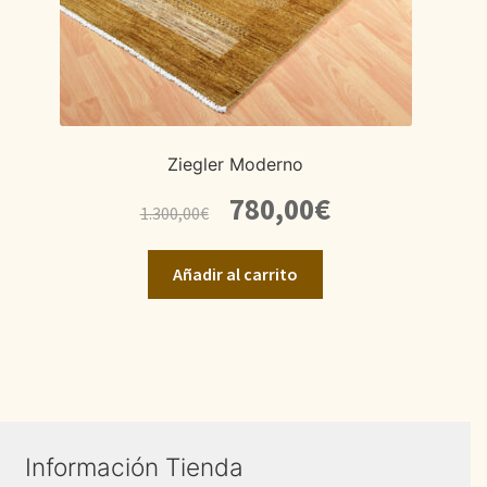
Ziegler Moderno
El
El
780,00
€
1.300,00
€
precio
precio
original
actual
Añadir al carrito
era:
es:
1.300,00€.
780,00€.
Información Tienda