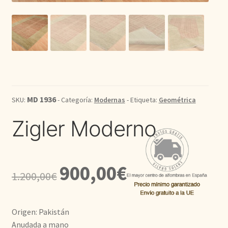
Kilim
Redondas
Vintage
MD 1936
SKU:
- Categoría:
Modernas
- Etiqueta:
Geométrica
Seda
Zigler Moderno
Pasillo
El
El
900,00
€
1.200,00
€
precio
precio
original
actual
Origen: Pakistán
era:
es:
Anudada a mano