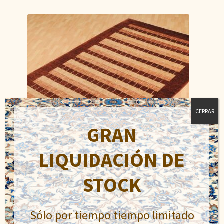
CERRAR
GRAN
LIQUIDACIÓN DE
STOCK
Ziegler Moderno
El
El
1.116,00
€
Sólo por tiempo tiempo limitado
1.600,00
€
precio
precio