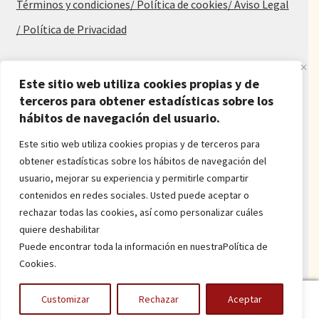
Términos y condiciones
/ Política de cookies
/ Aviso Legal
/ Política de Privacidad
Blog
Este sitio web utiliza cookies propias y de
Alfombras baratas
terceros para obtener estadísticas sobre los
hábitos de navegación del usuario.
Procedencia de las alfombras
Alfombras para salón y dormitorio
Este sitio web utiliza cookies propias y de terceros para
Oferta de alfombras
obtener estadísticas sobre los hábitos de navegación del
Alfombras juveniles
usuario, mejorar su experiencia y permitirle compartir
Alfombras económicas
contenidos en redes sociales. Usted puede aceptar o
Alfombras a medida
rechazar todas las cookies, así como personalizar cuáles
Alfombras orientales
quiere deshabilitar
Venta de alfombras
Puede encontrar toda la información en nuestraPolítica de
Cookies.
Power by
onlyMarketing
0
Customizar
Rechazar
Aceptar
Buscar
Buscar