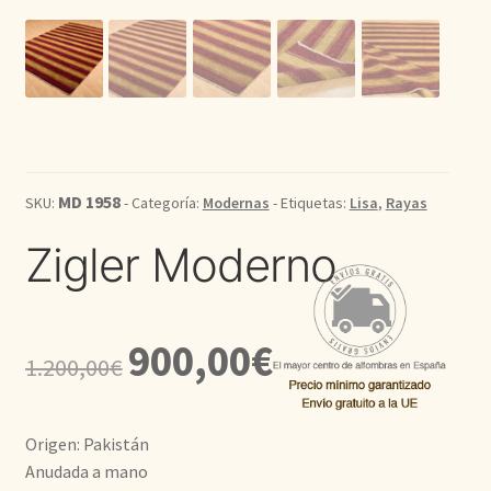
Kilim
Redondas
Vintage
MD 1958
SKU:
- Categoría:
Modernas
- Etiquetas:
Lisa
,
Rayas
Seda
Zigler Moderno
Pasillo
El
El
900,00
€
1.200,00
€
precio
precio
original
actual
Origen: Pakistán
era:
es:
Anudada a mano