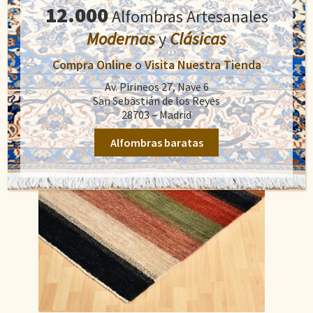
original
actual
12.000
Alfombras Artesanales
Añadir al carrito
era:
es:
Modernas
y
Clásicas
1.300,00€.
780,00€.
Compra Online
o
Visita Nuestra Tienda
Av. Pirineos 27, Nave 6
San Sebastián de los Reyes
28703 – Madrid
Alfombras baratas