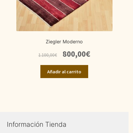
Ziegler Moderno
El
El
800,00
€
1.100,00
€
precio
precio
original
actual
Añadir al carrito
era:
es:
1.100,00€.
800,00€.
Información Tienda