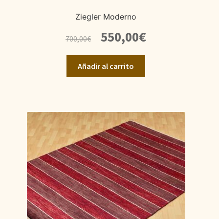
Ziegler Moderno
El
El
550,00
€
700,00
€
precio
precio
original
actual
Añadir al carrito
era:
es:
700,00€.
550,00€.