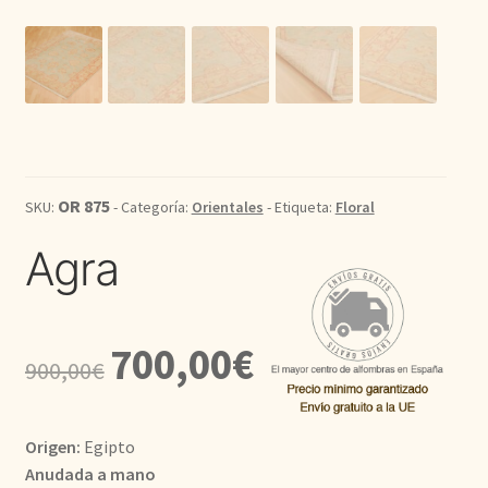
Kilim
Redondas
Vintage
OR 875
SKU:
- Categoría:
Orientales
- Etiqueta:
Floral
Seda
Agra
Pasillo
El
El
700,00
€
900,00
€
precio
precio
original
actual
Origen:
Egipto
era:
es:
Anudada a mano