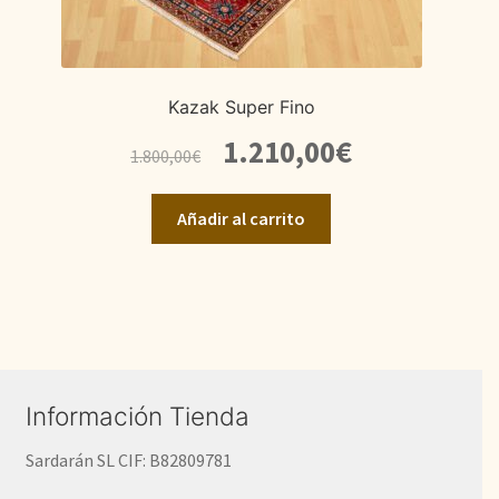
Kazak Super Fino
El
El
1.210,00
€
1.800,00
€
precio
precio
original
actual
Añadir al carrito
era:
es:
1.800,00€.
1.210,00€.
Información Tienda
Sardarán SL CIF: B82809781