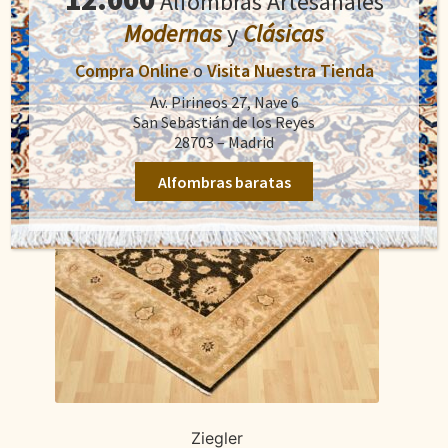
Alfombras Artesanales
1.400,00€.
900,00€.
Modernas
y
Clásicas
Compra Online
o
Visita Nuestra Tienda
Av. Pirineos 27, Nave 6
San Sebastián de los Reyes
28703 – Madrid
Alfombras baratas
Ziegler