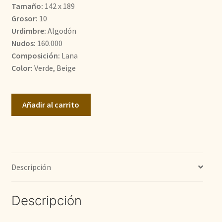
Tamaño:
142 x 189
900,00€.
700,00€.
Grosor:
10
Urdimbre:
Algodón
Nudos:
160.000
Composición:
Lana
Color:
Verde, Beige
Agra
Añadir al carrito
cantidad
Descripción
Descripción