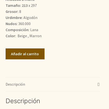
Tamaño: 213
x 297
1.300,00€.
870,00€.
Grosor:
8
Urdimbre:
Algodón
Nudos:
360.000
Composición:
Lana
Color:
Beige , Marron
Bukhara
Añadir al carrito
cantidad
Descripción
Descripción