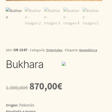
Kilim
Redondas
Vintage
Seda
OR 1547
SKU:
- Categoría:
Orientales
- Etiqueta:
Geométrica
Bukhara
Pasillo
El
El
870,00
€
1.300,00
€
precio
precio
original
actual
Origen:
Pakistán
era:
es:
Anudada a mano