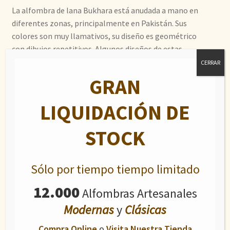
La alfombra de lana Bukhara está anudada a mano en
diferentes zonas, principalmente en Pakistán. Sus
colores son muy llamativos, su diseño es geométrico
con dibujos repetitivos. Algunos diseños de estas
alfombras de lana están inspirados en la región iraní de
CERRAR
Turkeman, es más conocida como pata de elefante.
GRAN
Predominan los colores rojos, granates, beige, azules y
verdes y su fino tacto es similar a la seda. Las alfombras
LIQUIDACIÓN DE
Bukhara tienen gran cantidad de nudos que las hacen
fuertes y resistentes.
STOCK
Productos relacionados
Sólo por tiempo tiempo limitado
12.000
Alfombras Artesanales
Caucasian
Modernas
y
Clásicas
El
El
1.100,00
€
1.600,00
€
Compra Online
o
Visita Nuestra Tienda
precio
precio