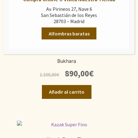
original
actual
Av. Pirineos 27, Nave 6
Añadir al carrito
era:
es:
San Sebastián de los Reyes
28703 – Madrid
1.600,00€.
1.100,00€.
Alfombras baratas
Bukhara
El
El
890,00
€
1.100,00
€
precio
precio
original
actual
Añadir al carrito
era:
es:
1.100,00€.
890,00€.