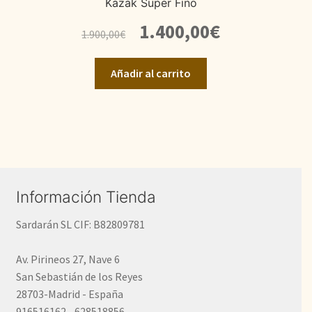
Kazak Super Fino
El
El
1.400,00
€
1.900,00
€
precio
precio
original
actual
Añadir al carrito
era:
es:
1.900,00€.
1.400,00€.
Información Tienda
Sardarán SL CIF: B82809781
Av. Pirineos 27, Nave 6
San Sebastián de los Reyes
28703-Madrid - España
916516162 - 628518856