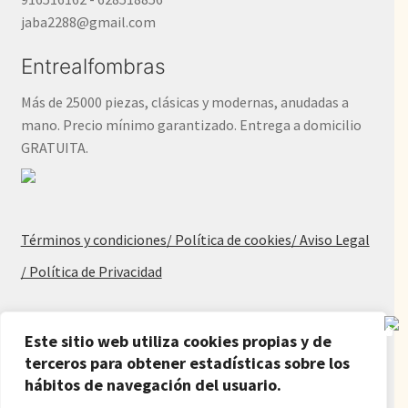
jaba2288@gmail.com
Entrealfombras
Más de 25000 piezas, clásicas y modernas, anudadas a
mano. Precio mínimo garantizado. Entrega a domicilio
GRATUITA.
Términos y condiciones
/ Política de cookies
/ Aviso Legal
/ Política de Privacidad
Blog
Este sitio web utiliza cookies propias y de
Alfombras baratas
terceros para obtener estadísticas sobre los
hábitos de navegación del usuario.
Procedencia de las alfombras
Alfombras para salón y dormitorio