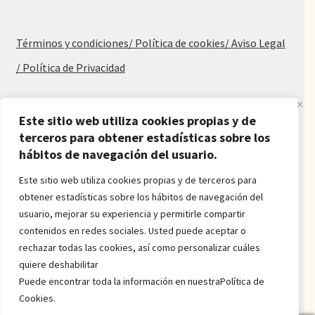
Términos y condiciones
/ Política de cookies
/ Aviso Legal
/ Política de Privacidad
Blog
Este sitio web utiliza cookies propias y de
terceros para obtener estadísticas sobre los
Alfombras baratas
hábitos de navegación del usuario.
Procedencia de las alfombras
Alfombras para salón y dormitorio
Este sitio web utiliza cookies propias y de terceros para
Oferta de alfombras
obtener estadísticas sobre los hábitos de navegación del
Alfombras juveniles
usuario, mejorar su experiencia y permitirle compartir
Alfombras económicas
contenidos en redes sociales. Usted puede aceptar o
Alfombras a medida
rechazar todas las cookies, así como personalizar cuáles
Alfombras orientales
quiere deshabilitar
Venta de alfombras
Puede encontrar toda la información en nuestraPolítica de
Cookies.
Power by
onlyMarketing