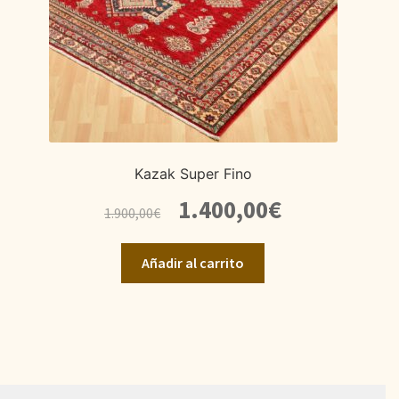
Kazak Super Fino
El
El
1.400,00
€
1.900,00
€
precio
precio
original
actual
Añadir al carrito
era:
es:
1.900,00€.
1.400,00€.