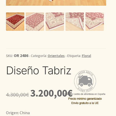
Kilim
Redondas
Vintage
Seda
OR 2486
SKU:
- Categoría:
Orientales
- Etiqueta:
Floral
Pasillo
Diseño Tabriz
El
El
3.200,00
€
4.300,00
€
precio
precio
original
actual
Origen: China