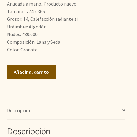
era:
es:
Anudada a mano, Producto nuevo
Tamaño: 274 x 366
4.300,00€.
3.200,00€.
Grosor: 14, Calefacción radiante si
Urdimbre: Algodón
Nudos: 480.000
Composición: Lana y Seda
Color: Granate
Diseño
Añadir al carrito
Tabriz
cantidad
Descripción
Descripción