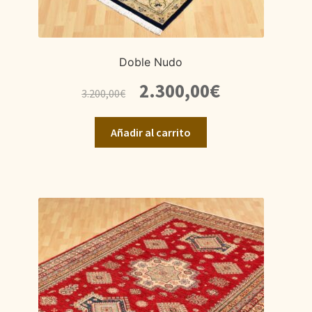
Doble Nudo
El
El
2.300,00
€
3.200,00
€
precio
precio
original
actual
Añadir al carrito
era:
es:
3.200,00€.
2.300,00€.