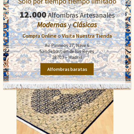
Sólo por tiempo tiempo limitado
El
El
1.210,00
€
1.800,00
€
precio
precio
12.000
Alfombras Artesanales
original
actual
Modernas
y
Clásicas
Añadir al carrito
era:
es:
1.800,00€.
1.210,00€.
Compra Online
o
Visita Nuestra Tienda
Av. Pirineos 27, Nave 6
San Sebastián de los Reyes
28703 – Madrid
Alfombras baratas