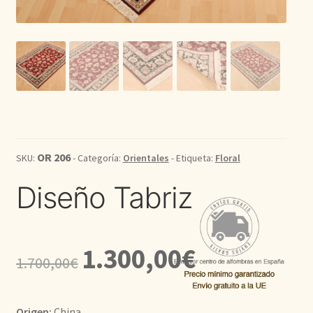
Kilim
Redondas
Vintage
Seda
OR 206
SKU:
- Categoría:
Orientales
- Etiqueta:
Floral
Pasillo
Diseño Tabriz
El
El
1.300,00
€
1.700,00
€
precio
precio
original
actual
Origen:
China