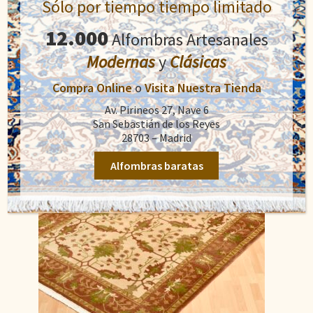
Sólo por tiempo tiempo limitado
El
El
1.400,00
€
1.900,00
€
12.000
precio
precio
Alfombras Artesanales
original
actual
Modernas
y
Clásicas
Añadir al carrito
era:
es:
1.900,00€.
1.400,00€.
Compra Online
o
Visita Nuestra Tienda
Av. Pirineos 27, Nave 6
San Sebastián de los Reyes
28703 – Madrid
Alfombras baratas