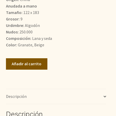
era:
es:
Anudada a mano
Tamaño:
122 x 183
1.700,00€.
1.300,00€.
Grosor:
9
Urdimbre:
Algodón
Nudos:
250.000
Composición:
Lana y seda
Color:
Granate, Beige
Diseño
Añadir al carrito
Tabriz
cantidad
Descripción
Descripción