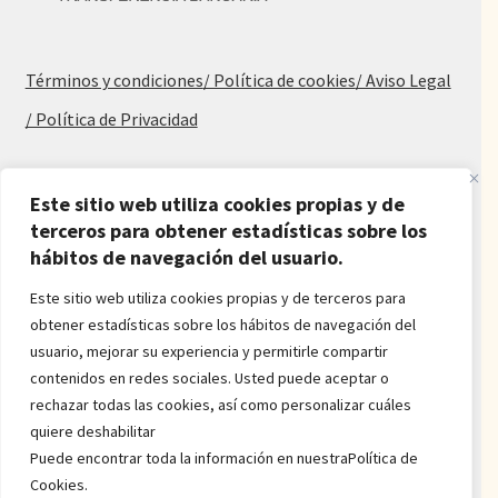
Términos y condiciones
/ Política de cookies
/ Aviso Legal
/ Política de Privacidad
Blog
Este sitio web utiliza cookies propias y de
Alfombras baratas
terceros para obtener estadísticas sobre los
hábitos de navegación del usuario.
Procedencia de las alfombras
Alfombras para salón y dormitorio
Este sitio web utiliza cookies propias y de terceros para
Oferta de alfombras
obtener estadísticas sobre los hábitos de navegación del
Alfombras juveniles
usuario, mejorar su experiencia y permitirle compartir
Alfombras económicas
contenidos en redes sociales. Usted puede aceptar o
Alfombras a medida
rechazar todas las cookies, así como personalizar cuáles
Alfombras orientales
quiere deshabilitar
Venta de alfombras
Puede encontrar toda la información en nuestraPolítica de
Cookies.
Power by
onlyMarketing