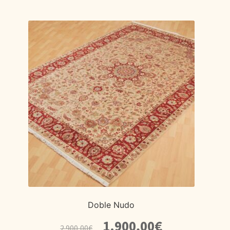
Doble Nudo
El
El
1.900,00
€
2.900,00
€