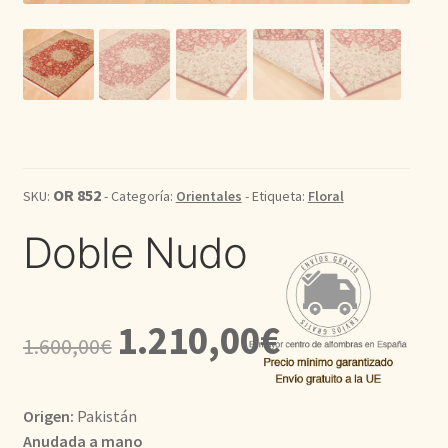
Kilim
Redondas
Vintage
OR 852
SKU:
- Categoría:
Orientales
- Etiqueta:
Floral
Seda
Doble Nudo
Pasillo
El
El
1.210,00
€
1.600,00
€
precio
precio
original
actual
Origen:
Pakistán
era:
es:
Anudada a mano