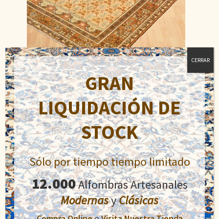
CERRAR
GRAN
Ziegler
LIQUIDACIÓN DE
El
El
1.350,00
€
1.700,00
€
precio
precio
STOCK
original
actual
Añadir al carrito
era:
es:
1.700,00€.
1.350,00€.
Sólo por tiempo tiempo limitado
12.000
Alfombras Artesanales
Modernas
y
Clásicas
Compra Online
o
Visita Nuestra Tienda