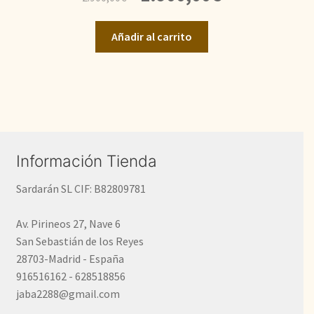
precio
precio
original
actual
Añadir al carrito
era:
es:
2.900,00€.
1.900,00€.
Información Tienda
Sardarán SL CIF: B82809781
Av. Pirineos 27, Nave 6
San Sebastián de los Reyes
28703-Madrid - España
916516162 - 628518856
jaba2288@gmail.com