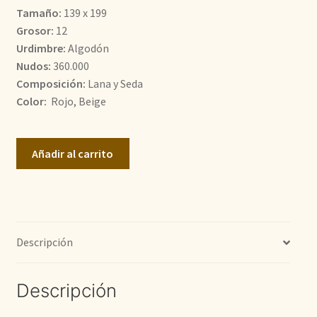
Tamaño:
139 x 199
1.600,00€.
1.210,00€.
Grosor:
12
Urdimbre:
Algodón
Nudos:
360.000
Composición:
Lana y Seda
Color:
Rojo, Beige
Doble
Añadir al carrito
Nudo
cantidad
Descripción
Descripción