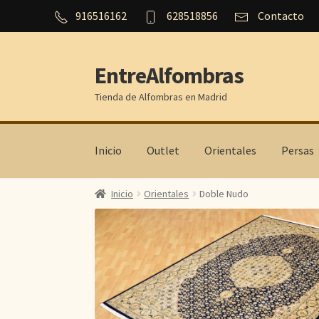
916516162
628518856
Contacto
EntreAlfombras
Ir
Ir
a
al
Tienda de Alfombras en Madrid
la
contenido
navegación
Inicio
Outlet
Orientales
Persas
Inicio
Orientales
Doble Nudo