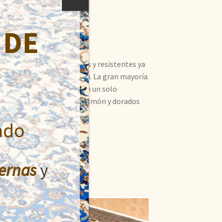
 DE
akistán. Son muy fuertes y resistentes ya
u tacto es similar a la seda. La gran mayoría
 de estas alfombras, tienen un solo
onos beige, rojos, rosas, salmón y dorados
ado
ernas
y