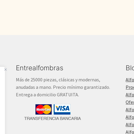
Entrealfombras
Bl
Más de 25000 piezas, clásicas y modernas,
Alf
anudadas a mano. Precio mínimo garantizado.
Pro
Entrega a domicilio GRATUITA.
Alf
Ofe
Alf
Alf
Alf
Alf