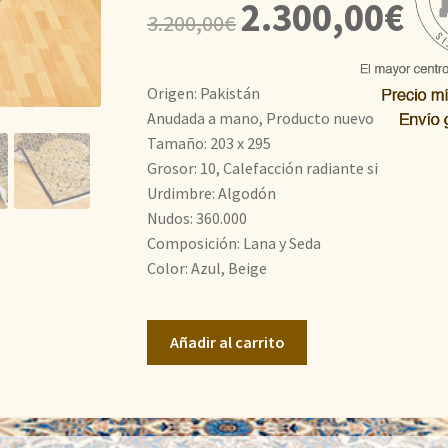
El
El
2.300,00
€
3.200,00
€
precio
prec
original
actu
Origen: Pakistán
era:
es:
Anudada a mano, Producto nuevo
Tamaño: 203 x 295
3.200,00€.
2.30
Grosor: 10, Calefacción radiante si
Urdimbre: Algodón
Nudos: 360.000
Composición: Lana y Seda
Color: Azul, Beige
Doble
Añadir al carrito
Nudo
cantidad