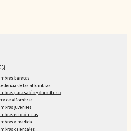
og
ombras baratas
cedencia de las alfombras
ombras para salón y dormitorio
rta de alfombras
ombras juveniles
ombras económicas
ombras a medida
ombras orientales