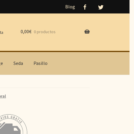
Blog
0,00
€
0 productos
ta
ge
Seda
Pasillo
oral