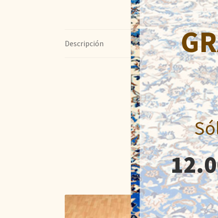
GR
Descripción
Só
12.