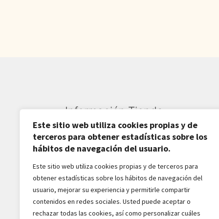
Información Tienda
Este sitio web utiliza cookies propias y de
Sardarán SL CIF: B82809781
terceros para obtener estadísticas sobre los
hábitos de navegación del usuario.
Av. Pirineos 27, Nave 6
Este sitio web utiliza cookies propias y de terceros para
San Sebastián de los Reyes
obtener estadísticas sobre los hábitos de navegación del
28703-Madrid - España
usuario, mejorar su experiencia y permitirle compartir
916516162 - 628518856
contenidos en redes sociales. Usted puede aceptar o
jaba2288@gmail.com
rechazar todas las cookies, así como personalizar cuáles