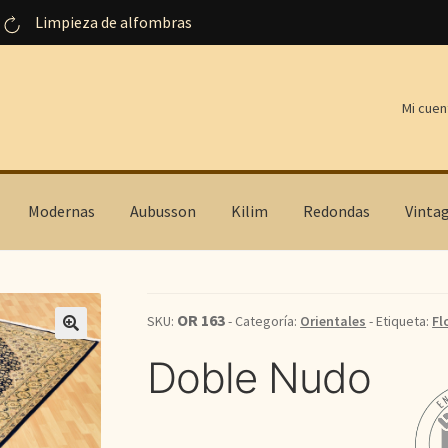
Limpieza de alfombras
Mi cuen
Modernas
Aubusson
Kilim
Redondas
Vinta
OR 163
SKU:
- Categoría:
Orientales
- Etiqueta:
Fl
Doble Nudo