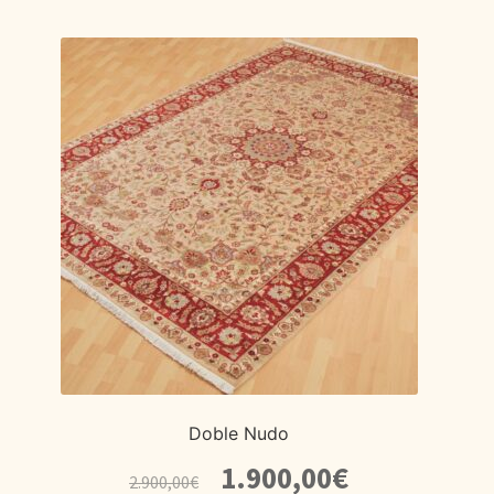
Doble Nudo
El
El
1.900,00
€
2.900,00
€
precio
precio