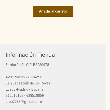
original
actual
Añadir al carrito
era:
es:
2.900,00€.
1.900,00€.
Información Tienda
Sardarán SL CIF: B82809781
Av. Pirineos 27, Nave 6
San Sebastián de los Reyes
28703-Madrid - España
916516162 - 628518856
jaba2288@gmail.com