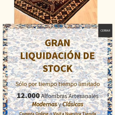
CERRAR
GRAN
Caucasian
LIQUIDACIÓN DE
El
El
900,00
€
1.400,00
€
precio
precio
STOCK
original
actual
Añadir al carrito
era:
es:
1.400,00€.
900,00€.
Sólo por tiempo tiempo limitado
12.000
Alfombras Artesanales
Modernas
y
Clásicas
Compra Online
o
Visita Nuestra Tienda