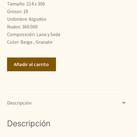
Tamaño: 214 x 306
3.100,00€.
2.100,00€.
Grosor: 10
Urdimbre: Algodón
Nudos: 360.000
Composición: Lana y Seda
Color: Beige , Granate
Doble
Añadir al carrito
Nudo
cantidad
Descripción
Descripción