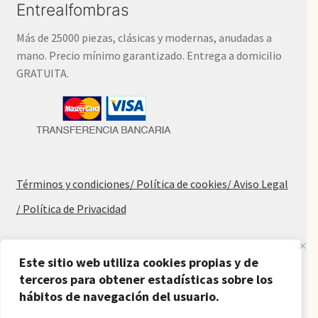
Entrealfombras
Más de 25000 piezas, clásicas y modernas, anudadas a
mano. Precio mínimo garantizado. Entrega a domicilio
GRATUITA.
Términos y condiciones
/ Política de cookies
/ Aviso Legal
/ Política de Privacidad
Blog
Este sitio web utiliza cookies propias y de
terceros para obtener estadísticas sobre los
Alfombras baratas
hábitos de navegación del usuario.
Procedencia de las alfombras
Alfombras para salón y dormitorio