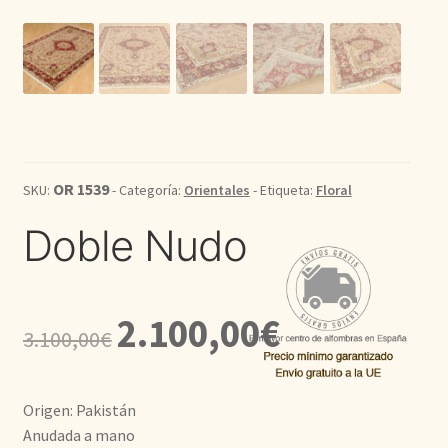
Kilim
Redondas
Vintage
OR 1539
SKU:
- Categoría:
Orientales
- Etiqueta:
Floral
Seda
Doble Nudo
Pasillo
El
El
2.100,00
€
3.100,00
€
precio
precio
original
actual
Origen: Pakistán
era:
es:
Anudada a mano