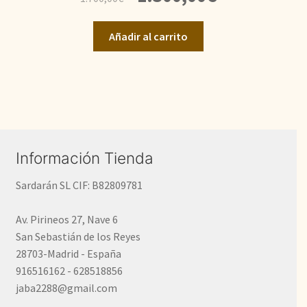
precio
precio
original
actual
Añadir al carrito
era:
es:
1.700,00€.
1.300,00€.
Información Tienda
Sardarán SL CIF: B82809781
Av. Pirineos 27, Nave 6
San Sebastián de los Reyes
28703-Madrid - España
916516162 - 628518856
jaba2288@gmail.com