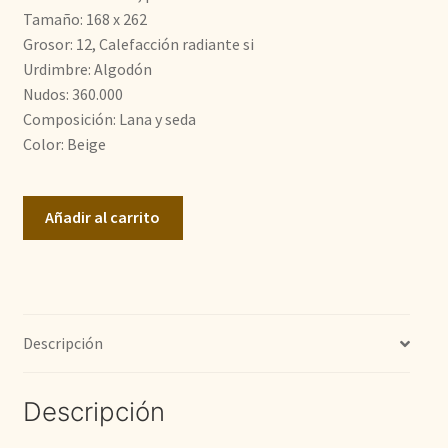
Tamaño: 168 x 262
2.400,00€.
1.800,00€.
Grosor: 12, Calefacción radiante si
Urdimbre: Algodón
Nudos: 360.000
Composición: Lana y seda
Color: Beige
Doble
Añadir al carrito
Nudo
cantidad
Descripción
Descripción