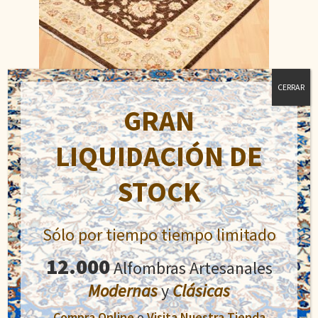
CERRAR
GRAN
Ziegler
LIQUIDACIÓN DE
El
El
1.350,00
€
1.700,00
€
precio
precio
STOCK
original
actual
Añadir al carrito
era:
es:
1.700,00€.
1.350,00€.
Sólo por tiempo tiempo limitado
12.000
Alfombras Artesanales
Modernas
y
Clásicas
Compra Online
o
Visita Nuestra Tienda