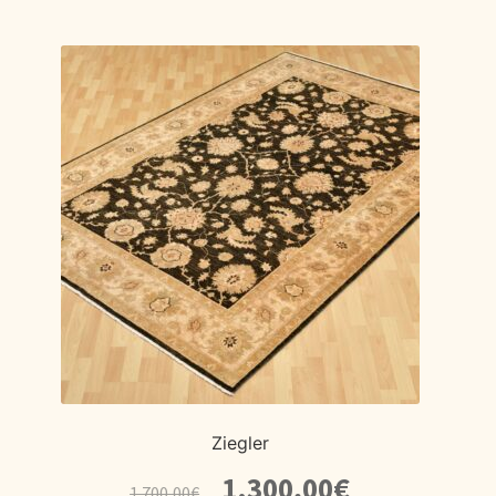
Ziegler
El
El
1.300,00
€
1.700,00
€