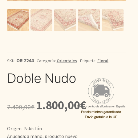
Kilim
Redondas
Vintage
OR 2244
SKU:
- Categoría:
Orientales
- Etiqueta:
Floral
Seda
Doble Nudo
Pasillo
El
El
1.800,00
€
2.400,00
€
precio
precio
original
actual
Origen: Pakistán
era:
es:
Anudada: a mano, producto nuevo