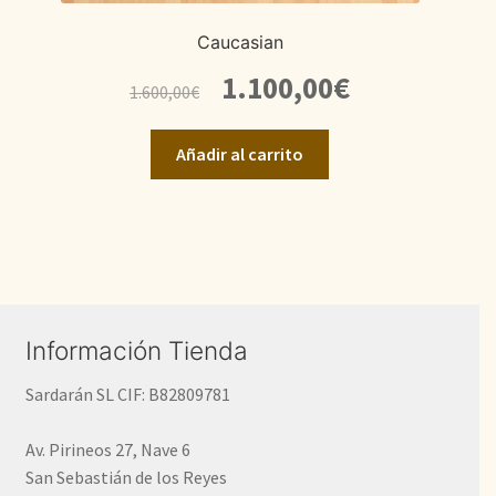
Caucasian
El
El
1.100,00
€
1.600,00
€
precio
precio
original
actual
Añadir al carrito
era:
es:
1.600,00€.
1.100,00€.
Información Tienda
Sardarán SL CIF: B82809781
Av. Pirineos 27, Nave 6
San Sebastián de los Reyes