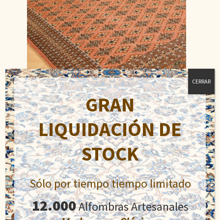
CERRAR
GRAN
LIQUIDACIÓN DE
Jaldar
STOCK
El
El
750,00
€
900,00
€
precio
precio
original
actual
Sólo por tiempo tiempo limitado
Añadir al carrito
era:
es:
900,00€.
750,00€.
12.000
Alfombras Artesanales