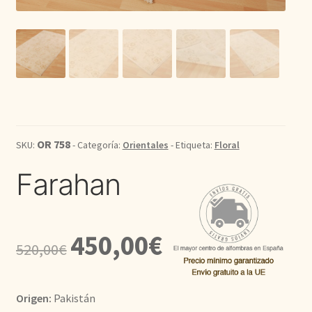
Kilim
Redondas
Vintage
Seda
OR 758
SKU:
- Categoría:
Orientales
- Etiqueta:
Floral
Farahan
Pasillo
El
El
450,00
€
520,00
€
precio
precio
original
actual
Origen:
Pakistán
era:
es: