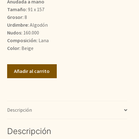
Anudada a mano
Tamaño:
91 x 157
520,00€.
450,00€.
Grosor:
8
Urdimbre:
Algodón
Nudos:
160.000
Composición:
Lana
Color:
Beige
Farahan
Añadir al carrito
cantidad
Descripción
Descripción