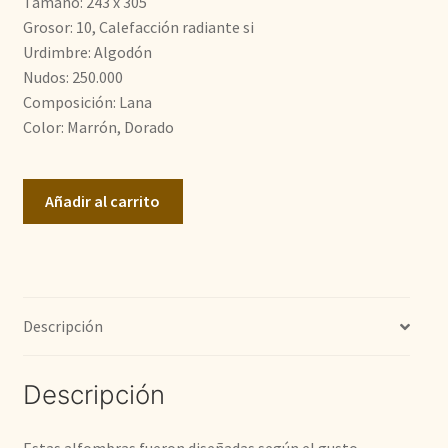
Tamaño: 243 x 305
2.600,00€.
1.900,00€.
Grosor: 10, Calefacción radiante si
Urdimbre: Algodón
Nudos: 250.000
Composición: Lana
Color: Marrón, Dorado
Farahan
Añadir al carrito
cantidad
Descripción
Descripción