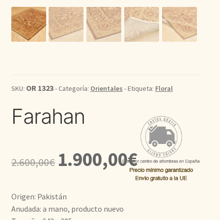
Kilim
Redondas
Vintage
OR 1323
SKU:
- Categoría:
Orientales
- Etiqueta:
Floral
Seda
Farahan
Pasillo
El
El
1.900,00
€
2.600,00
€
precio
precio
original
actual
Origen: Pakistán
era:
es:
Anudada: a mano, producto nuevo