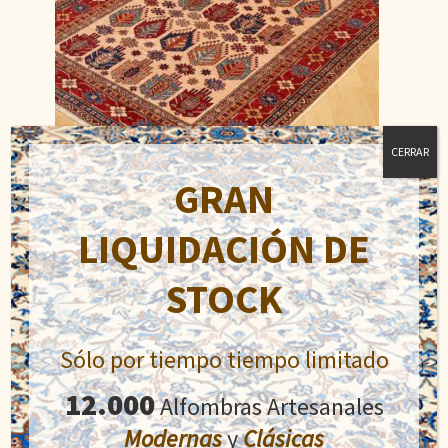
CERRAR
GRAN
LIQUIDACIÓN DE
Kazak Super Fino
El
El
1.210,00
€
STOCK
1.800,00
€
precio
precio
original
actual
Añadir al carrito
era:
es:
Sólo por tiempo tiempo limitado
1.800,00€.
1.210,00€.
12.000
Alfombras Artesanales
Modernas
y
Clásicas