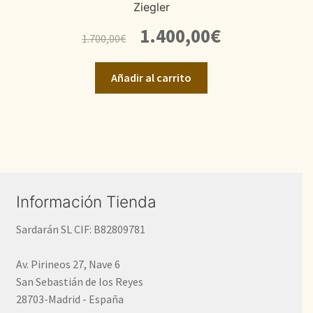
Ziegler
El
El
1.400,00
€
1.700,00
€
precio
precio
original
actual
Añadir al carrito
era:
es:
1.700,00€.
1.400,00€.
Información Tienda
Sardarán SL CIF: B82809781
Av. Pirineos 27, Nave 6
San Sebastián de los Reyes
28703-Madrid - España