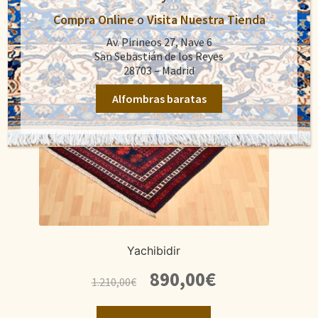
Compra Online
o
Visita Nuestra Tienda
Av. Pirineos 27, Nave 6
San Sebastián de los Reyes
28703 – Madrid
Alfombras baratas
Yachibidir
El
El
890,00
€
1.210,00
€
precio
precio
original
actual