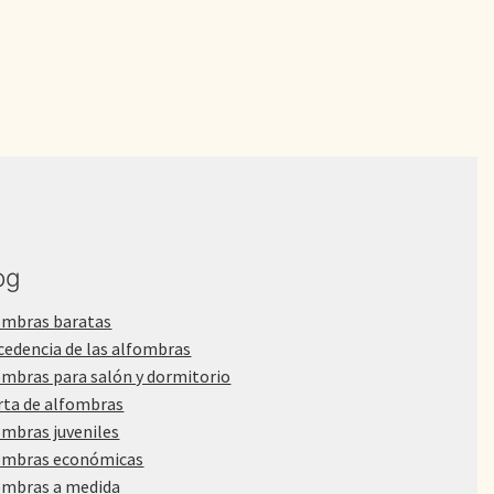
1.200,00€.
890,00€.
og
ombras baratas
cedencia de las alfombras
ombras para salón y dormitorio
rta de alfombras
ombras juveniles
ombras económicas
ombras a medida