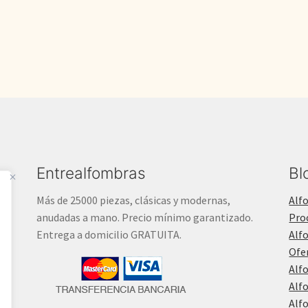
1.700,00€.
1.400,00€.
Entrealfombras
Bl
Más de 25000 piezas, clásicas y modernas,
Alf
anudadas a mano. Precio mínimo garantizado.
Pro
Entrega a domicilio GRATUITA.
Alf
Ofe
Alf
Alf
Alf