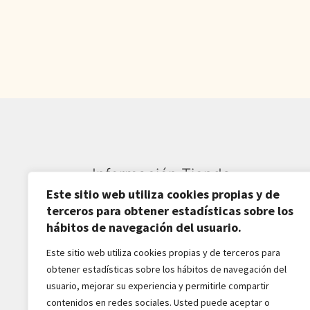
1.700,00€.
1.350,00€.
Información Tienda
Este sitio web utiliza cookies propias y de
Sardarán SL CIF: B82809781
terceros para obtener estadísticas sobre los
hábitos de navegación del usuario.
Av. Pirineos 27, Nave 6
Este sitio web utiliza cookies propias y de terceros para
San Sebastián de los Reyes
obtener estadísticas sobre los hábitos de navegación del
28703-Madrid - España
usuario, mejorar su experiencia y permitirle compartir
916516162 - 628518856
contenidos en redes sociales. Usted puede aceptar o
jaba2288@gmail.com