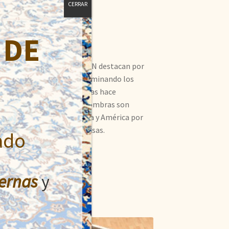
CERRAR
 DE
ntal. Las alfombras FARAHAN destacan por
los muy bien cuidados, predominando los
bras tienen un brillo que las hace
 lanas muy suaves. Estas alfombras son
una gran demanda en Europa y América por
das para embellecer las casas.
ado
ernas
y