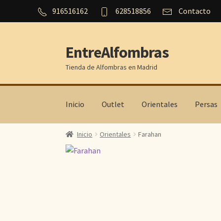
916516162
628518856
Contacto
EntreAlfombras
Ir
Ir
a
al
Tienda de Alfombras en Madrid
la
contenido
navegación
Inicio
Outlet
Orientales
Persas
Inicio
Orientales
Farahan