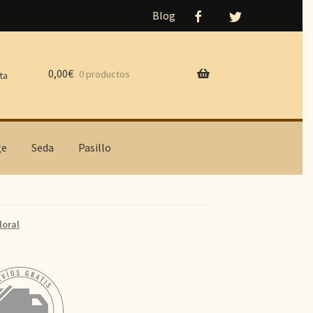
Blog
0,00
€
0 productos
ta
ge
Seda
Pasillo
loral