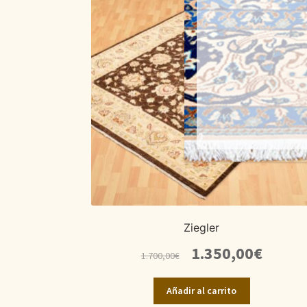
Ziegler
El
El
1.350,00
€
1.700,00
€
precio
precio
original
actual
Añadir al carrito
era:
es: