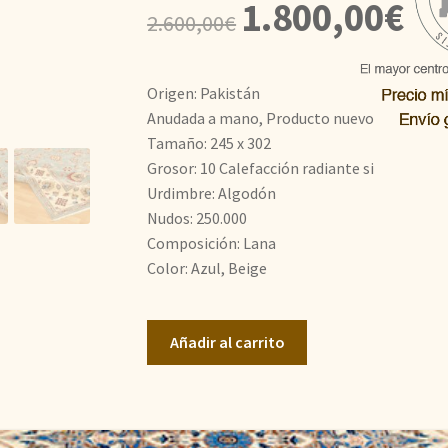
El
El
1.800,00
€
2.600,00
€
precio
prec
original
actu
Origen: Pakistán
era:
es:
Anudada a mano, Producto nuevo
Tamaño: 245 x 302
2.600,00€.
1.80
Grosor: 10 Calefacción radiante si
Urdimbre: Algodón
Nudos: 250.000
Composición: Lana
Color: Azul, Beige
Farahan
Añadir al carrito
cantidad