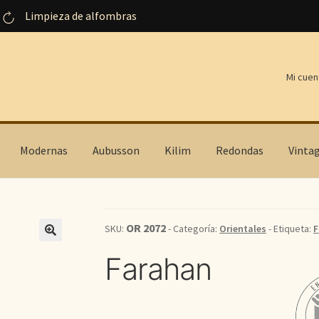
Limpieza de alfombras
Mi cuen
Modernas
Aubusson
Kilim
Redondas
Vinta
OR 2072
SKU:
- Categoría:
Orientales
- Etiqueta:
F
Farahan