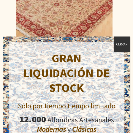
CERRAR
GRAN
LIQUIDACIÓN DE
Doble Nudo
El
El
1.900,00
€
STOCK
2.900,00
€
precio
precio
original
actual
Añadir al carrito
era:
es:
Sólo por tiempo tiempo limitado
2.900,00€.
1.900,00€.
12.000
Alfombras Artesanales
Modernas
y
Clásicas