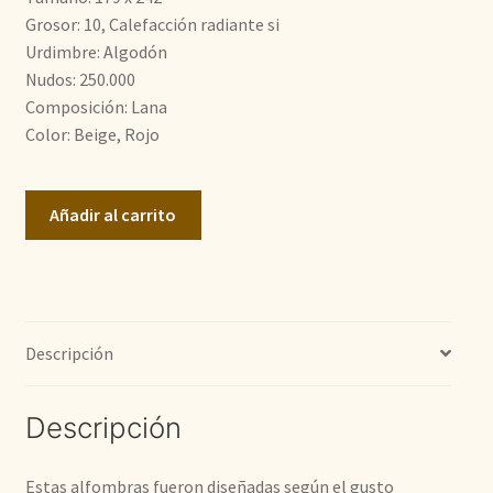
1.600,00€.
1.390,00€.
Grosor: 10, Calefacción radiante si
Urdimbre: Algodón
Nudos: 250.000
Composición: Lana
Color: Beige, Rojo
Farahan
Añadir al carrito
cantidad
Descripción
Descripción
Estas alfombras fueron diseñadas según el gusto