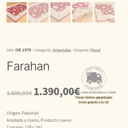
Kilim
Redondas
Vintage
OR 1975
SKU:
- Categoría:
Orientales
- Etiqueta:
Floral
Seda
Farahan
Pasillo
El
El
1.390,00
€
1.600,00
€
precio
precio
original
actual
Origen: Pakistán
era:
es:
Anudada a mano, Producto nuevo
Tamaño: 179 x 242