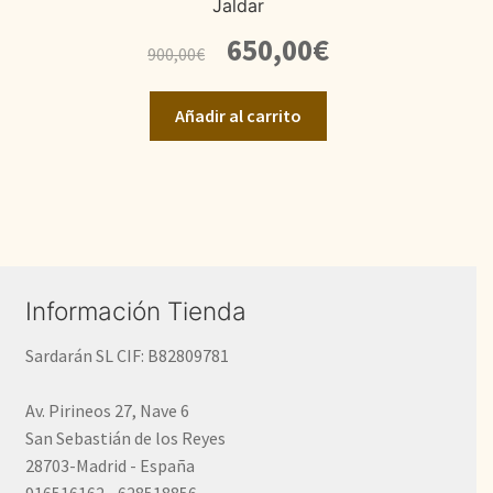
Jaldar
El
El
650,00
€
900,00
€
precio
precio
original
actual
Añadir al carrito
era:
es:
900,00€.
650,00€.
Información Tienda
Sardarán SL CIF: B82809781
Av. Pirineos 27, Nave 6
San Sebastián de los Reyes
28703-Madrid - España
916516162 - 628518856