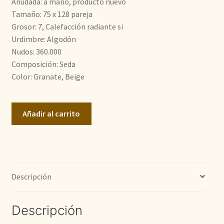
Anudada: a mano, producto nuevo
Tamaño: 75 x 128 pareja
600,00€.
300,00€.
Grosor: 7, Calefacción radiante si
Urdimbre: Algodón
Nudos: 360.000
Composición: Seda
Color: Granate, Beige
Jaipur
Añadir al carrito
2
piezas
cantidad
Descripción
Descripción