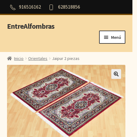
916516162
628518856
EntreAlfombras
Ir
Ir
a
al
Menú
la
contenido
navegación
Inicio
Inicio
Orientales
Jaipur 2 piezas
Outlet
Orientales
Persas
Modernas
Aubusson