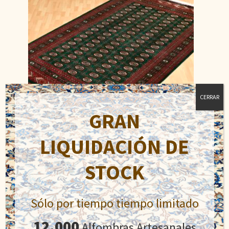
CERRAR
GRAN
LIQUIDACIÓN DE
STOCK
Bukhara
El
El
890,00
€
1.100,00
€
precio
precio
Sólo por tiempo tiempo limitado
original
actual
Añadir al carrito
era:
es:
12.000
Alfombras Artesanales