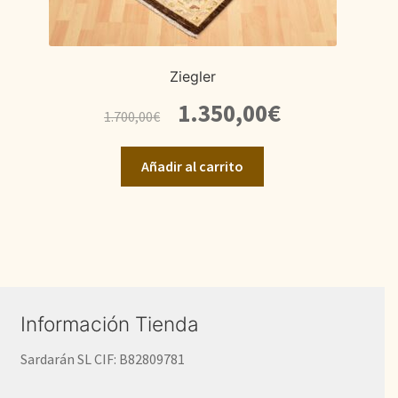
Ziegler
El
El
1.350,00
€
1.700,00
€
precio
precio
original
actual
Añadir al carrito
era:
es:
1.700,00€.
1.350,00€.
Información Tienda
Sardarán SL CIF: B82809781