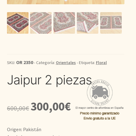
Kilim
Redondas
Vintage
Seda
OR 2350
SKU:
- Categoría:
Orientales
- Etiqueta:
Floral
Jaipur 2 piezas
Pasillo
El
El
300,00
€
600,00
€
precio
precio
original
actual
Origen: Pakistán
era:
es: