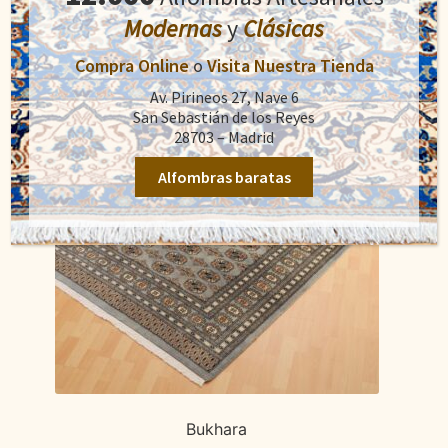
1.100,00€.
890,00€.
Modernas
y
Clásicas
Compra Online
o
Visita Nuestra Tienda
Av. Pirineos 27, Nave 6
San Sebastián de los Reyes
28703 – Madrid
Alfombras baratas
Bukhara