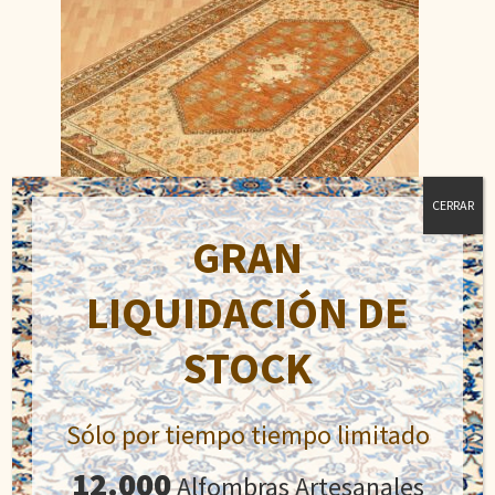
CERRAR
GRAN
LIQUIDACIÓN DE
Ziegler
STOCK
El
El
1.350,00
€
1.700,00
€
precio
precio
Sólo por tiempo tiempo limitado
original
actual
Añadir al carrito
era:
es:
12.000
Alfombras Artesanales
1.700,00€.
1.350,00€.