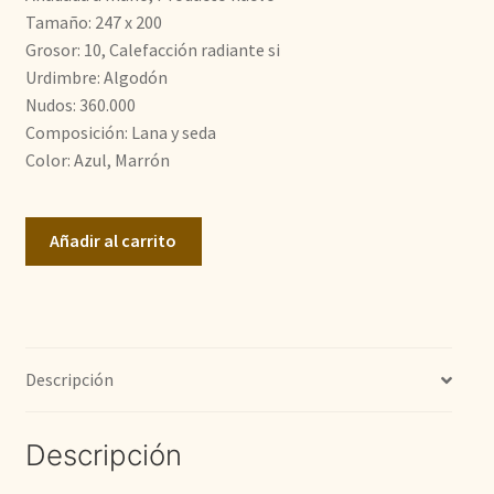
Tamaño: 247 x 200
1.500,00€.
910,00€.
Grosor: 10, Calefacción radiante si
Urdimbre: Algodón
Nudos: 360.000
Composición: Lana y seda
Color: Azul, Marrón
Karachi
Añadir al carrito
cantidad
Descripción
Descripción