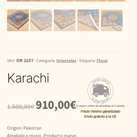
Kilim
Redondas
Vintage
OR 2157
Seda
SKU:
- Categoría:
Orientales
- Etiqueta:
Floral
Karachi
Pasillo
El
El
910,00
€
1.500,00
€
precio
precio
original
actual
Origen: Pakistan
era:
es:
Anudada a mano, Producto nuevo