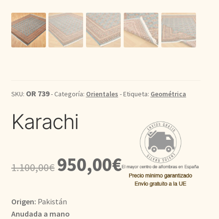
Kilim
Redondas
Vintage
OR 739
SKU:
- Categoría:
Orientales
- Etiqueta:
Geométrica
Seda
Karachi
Pasillo
El
El
950,00
€
1.100,00
€
precio
precio
original
actual
Origen:
Pakistán
era:
es:
Anudada a mano