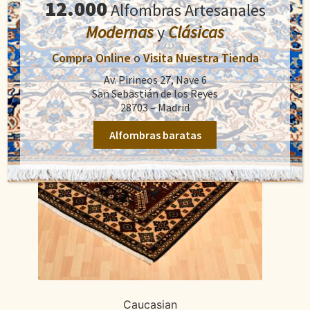
12.000
Alfombras Artesanales
1.800,00€.
1.210,00€.
Modernas
y
Clásicas
Compra Online
o
Visita Nuestra Tienda
Av. Pirineos 27, Nave 6
San Sebastián de los Reyes
28703 – Madrid
Alfombras baratas
Caucasian