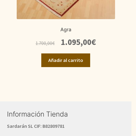
Agra
El
El
1.095,00
€
1.700,00
€
precio
precio
original
actual
Añadir al carrito
era:
es:
1.700,00€.
1.095,00€.
Información Tienda
Sardarán SL CIF: B82809781