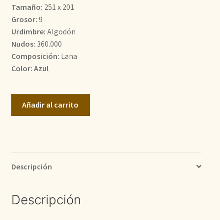
Tamaño:
251 x 201
1.100,00€.
950,00€.
Grosor:
9
Urdimbre:
Algodón
Nudos:
360.000
Composición:
Lana
Color: Azul
Karachi
Añadir al carrito
cantidad
Descripción
Descripción