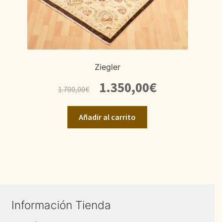
Ziegler
El
El
1.350,00
€
1.700,00
€
precio
precio
original
actual
Añadir al carrito
era:
es:
1.700,00€.
1.350,00€.
Información Tienda