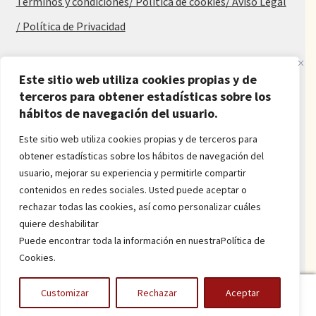
Términos y condiciones
/ Política de cookies
/ Aviso Legal
/ Política de Privacidad
Blog
Este sitio web utiliza cookies propias y de
Alfombras baratas
terceros para obtener estadísticas sobre los
hábitos de navegación del usuario.
Procedencia de las alfombras
Alfombras para salón y dormitorio
Este sitio web utiliza cookies propias y de terceros para
Oferta de alfombras
obtener estadísticas sobre los hábitos de navegación del
Alfombras juveniles
usuario, mejorar su experiencia y permitirle compartir
Alfombras económicas
contenidos en redes sociales. Usted puede aceptar o
Alfombras a medida
rechazar todas las cookies, así como personalizar cuáles
Alfombras orientales
quiere deshabilitar
Venta de alfombras
Puede encontrar toda la información en nuestraPolítica de
Cookies.
Power by
onlyMarketing
0
Customizar
Rechazar
Aceptar
Buscar
Buscar