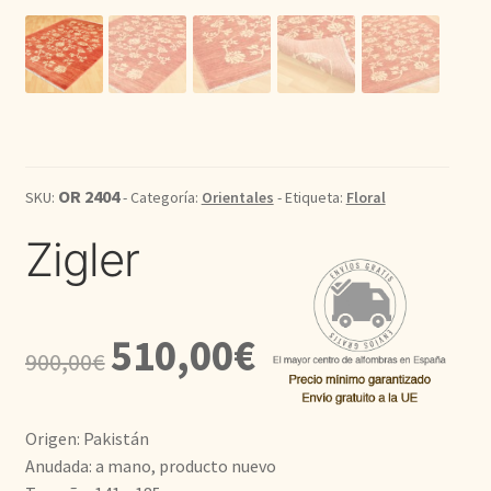
Kilim
Redondas
Vintage
OR 2404
SKU:
- Categoría:
Orientales
- Etiqueta:
Floral
Seda
Zigler
Pasillo
El
El
510,00
€
900,00
€
precio
precio
original
actual
Origen: Pakistán
era:
es:
Anudada: a mano, producto nuevo