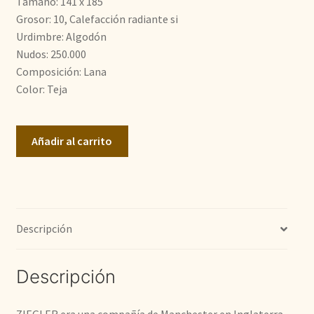
Tamaño: 141 x 185
900,00€.
510,00€.
Grosor: 10, Calefacción radiante si
Urdimbre: Algodón
Nudos: 250.000
Composición: Lana
Color: Teja
Zigler
Añadir al carrito
cantidad
Descripción
Descripción