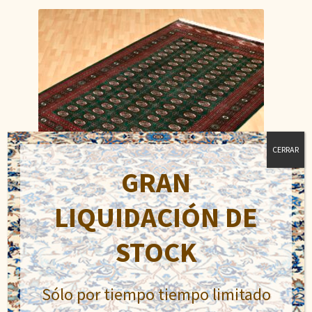
CERRAR
GRAN
LIQUIDACIÓN DE
STOCK
Bukhara
El
El
890,00
€
1.100,00
€
Sólo por tiempo tiempo limitado
precio
precio