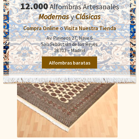
original
actual
12.000
Alfombras Artesanales
Añadir al carrito
era:
es:
Modernas
y
Clásicas
1.100,00€.
890,00€.
Compra Online
o
Visita Nuestra Tienda
Av. Pirineos 27, Nave 6
San Sebastián de los Reyes
28703 – Madrid
Alfombras baratas