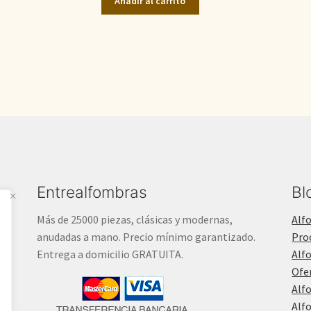
Añadir al carrito
era:
es:
1.700,00€.
1.300,00€.
Entrealfombras
Bl
Más de 25000 piezas, clásicas y modernas,
Alf
anudadas a mano. Precio mínimo garantizado.
Pro
Entrega a domicilio GRATUITA.
Alf
Ofe
Alf
Alf