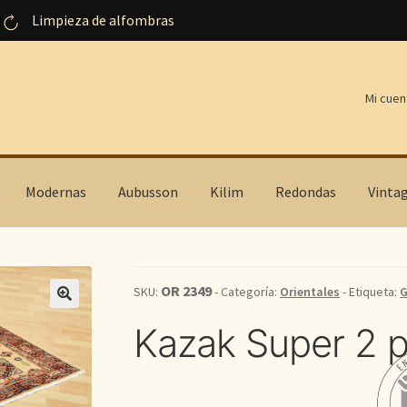
Limpieza de alfombras
Mi cuen
Modernas
Aubusson
Kilim
Redondas
Vinta
OR 2349
SKU:
- Categoría:
Orientales
- Etiqueta:
G
Kazak Super 2 p