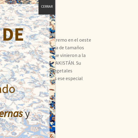
CERRAR
 DE
n río y un distrito en el extremo en el oeste
 se observan una amplia gama de tamaños
n los nómadas de Tirkic, que vinieron a la
bras se anudan a mano en PAKISTÁN. Su
ana se tinta con texturas vegetales
 a la piedra para otorgarles ese especial
ado
ernas
y