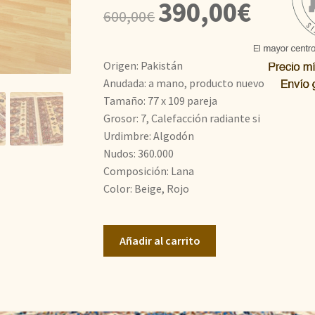
El
El
390,00
€
600,00
€
precio
precio
original
actual
Origen: Pakistán
era:
es:
Anudada: a mano, producto nuevo
Tamaño: 77 x 109 pareja
600,00€.
390,00€.
Grosor: 7, Calefacción radiante si
Urdimbre: Algodón
Nudos: 360.000
Composición: Lana
Color: Beige, Rojo
Kazak
Añadir al carrito
Super
2
piezas
cantidad