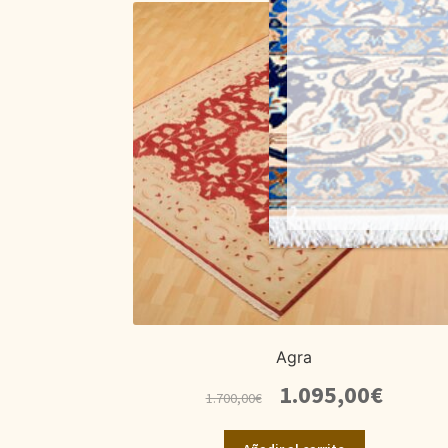
Agra
El
El
1.095,00
€
1.700,00
€
precio
precio
original
actual