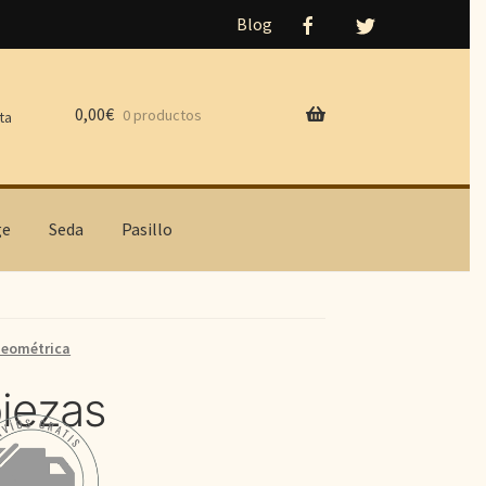
Blog
0,00
€
0 productos
ta
ge
Seda
Pasillo
eométrica
iezas