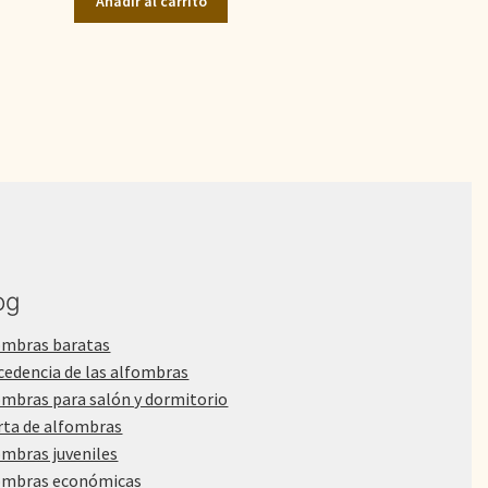
Añadir al carrito
era:
es:
1.700,00€.
1.350,00€.
og
ombras baratas
cedencia de las alfombras
ombras para salón y dormitorio
rta de alfombras
ombras juveniles
ombras económicas