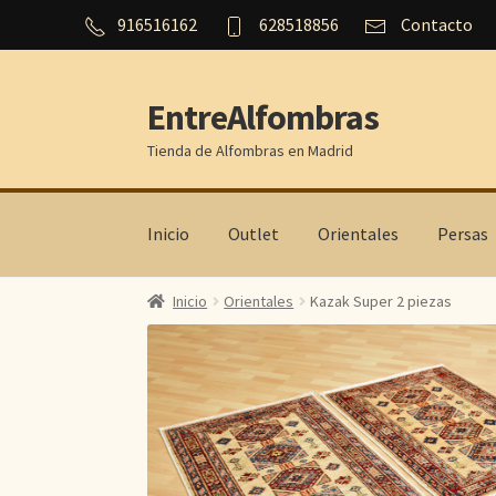
916516162
628518856
Contacto
EntreAlfombras
Ir
Ir
a
al
Tienda de Alfombras en Madrid
la
contenido
navegación
Inicio
Outlet
Orientales
Persas
Inicio
Orientales
Kazak Super 2 piezas