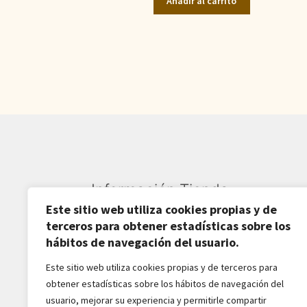
Añadir al carrito
era:
es:
1.700,00€.
1.095,00€.
Información Tienda
Este sitio web utiliza cookies propias y de
Sardarán SL CIF: B82809781
terceros para obtener estadísticas sobre los
hábitos de navegación del usuario.
Av. Pirineos 27, Nave 6
Este sitio web utiliza cookies propias y de terceros para
San Sebastián de los Reyes
obtener estadísticas sobre los hábitos de navegación del
28703-Madrid - España
usuario, mejorar su experiencia y permitirle compartir
916516162 - 628518856