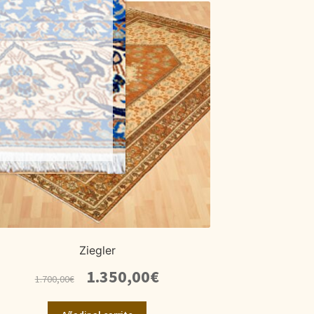
Ziegler
El
El
1.350,00
€
1.700,00
€
precio
precio
original
actual