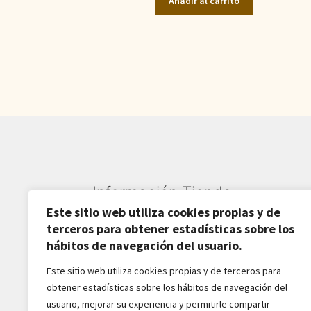
Añadir al carrito
era:
es:
1.210,00€.
890,00€.
Información Tienda
Este sitio web utiliza cookies propias y de
Sardarán SL CIF: B82809781
terceros para obtener estadísticas sobre los
hábitos de navegación del usuario.
Av. Pirineos 27, Nave 6
Este sitio web utiliza cookies propias y de terceros para
San Sebastián de los Reyes
obtener estadísticas sobre los hábitos de navegación del
28703-Madrid - España
usuario, mejorar su experiencia y permitirle compartir
916516162 - 628518856