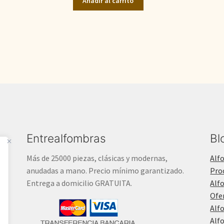
Añadir al carrito
era:
es:
1.600,00€.
1.100,00€.
Entrealfombras
Bl
Más de 25000 piezas, clásicas y modernas,
Alf
anudadas a mano. Precio mínimo garantizado.
Pro
Entrega a domicilio GRATUITA.
Alf
Ofe
Alf
Alf