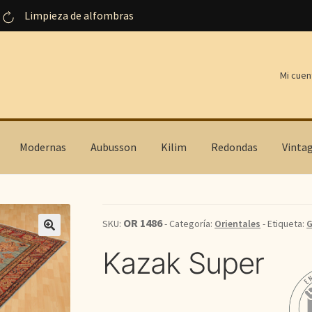
Limpieza de alfombras
Mi cuen
Modernas
Aubusson
Kilim
Redondas
Vinta
OR 1486
SKU:
- Categoría:
Orientales
- Etiqueta:
G
Kazak Super