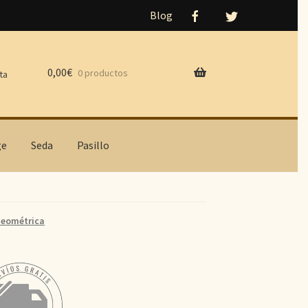
Blog
0,00
€
0 productos
ta
ge
Seda
Pasillo
eométrica