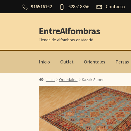
916516162
628518856
Contacto
EntreAlfombras
Ir
Ir
a
al
Tienda de Alfombras en Madrid
la
contenido
navegación
Inicio
Outlet
Orientales
Persas
Inicio
Orientales
Kazak Super