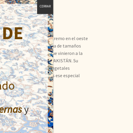
CERRAR
 DE
n río y un distrito en el extremo en el oeste
 se observan una amplia gama de tamaños
n los nómadas de Tirkic, que vinieron a la
bras se anudan a mano en PAKISTÁN. Su
ana se tinta con texturas vegetales
 a la piedra para otorgarles ese especial
ado
ernas
y