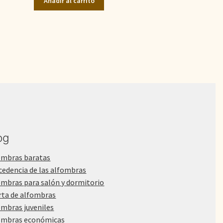
Añadir al carrito
era:
es:
1.210,00€.
890,00€.
og
ombras baratas
cedencia de las alfombras
ombras para salón y dormitorio
rta de alfombras
ombras juveniles
ombras económicas