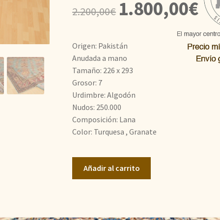
El
El
1.800,00
€
2.200,00
€
precio
prec
original
actu
Origen: Pakistán
era:
es:
Anudada a mano
Tamaño: 226 x 293
2.200,00€.
1.80
Grosor: 7
Urdimbre: Algodón
Nudos: 250.000
Composición: Lana
Color: Turquesa , Granate
Kazak
Añadir al carrito
Super
cantidad