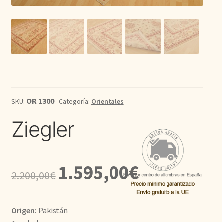
Kilim
Redondas
Vintage
Seda
OR 1300
SKU:
- Categoría:
Orientales
Ziegler
Pasillo
El
El
1.595,00
€
2.200,00
€
precio
precio
original
actual
Origen:
Pakistán
era:
es: