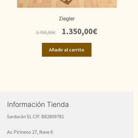
Ziegler
El
El
1.350,00
€
1.700,00
€
precio
precio
original
actual
Añadir al carrito
era:
es:
1.700,00€.
1.350,00€.
Información Tienda
Sardarán SL CIF: B82809781
Av. Pirineos 27, Nave 6