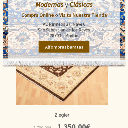
Modernas
y
Clásicas
Compra Online
o
Visita Nuestra Tienda
Av. Pirineos 27, Nave 6
San Sebastián de los Reyes
28703 – Madrid
Alfombras baratas
Ziegler
El
El
1.350,00
€
1.700,00
€