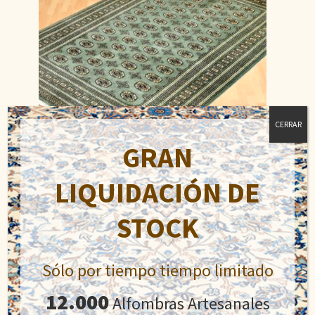
CERRAR
GRAN
LIQUIDACIÓN DE
Bukhara
STOCK
El
El
800,00
€
980,00
€
precio
precio
original
actual
Sólo por tiempo tiempo limitado
Añadir al carrito
era:
es:
12.000
Alfombras Artesanales
980,00€.
800,00€.