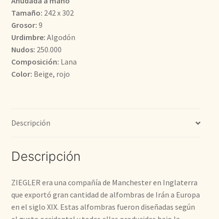
Anudada a mano
Tamaño:
242 x 302
2.200,00€.
1.595,00€.
Grosor:
9
Urdimbre:
Algodón
Nudos:
250.000
Composición:
Lana
Color:
Beige, rojo
Descripción
Descripción
ZIEGLER era una compañía de Manchester en Inglaterra
que exportó gran cantidad de alfombras de Irán a Europa
en el siglo XIX. Estas alfombras fueron diseñadas según
el gusto occidental y todas ellas producidas bajo la