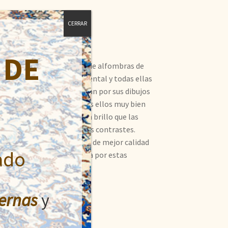
CERRAR
 DE
ue exportó gran cantidad de alfombras de
ñadas según el gusto occidental y todas ellas
í toman su nombre. Destacan por sus dibujos
 variedad de colores, todos ellos muy bien
rquesas. Algunas tienen un brillo que las
tes, lanas suaves y hermosos contrastes.
stán, Irán y La India. Las de mejor calidad
ado
demanda en Europa y América por estas
ecer las casas.
ernas
y