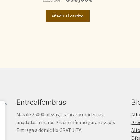
precio
precio
original
actual
Añadir al carrito
era:
es:
1.210,00€.
890,00€.
Entrealfombras
Bl
Más de 25000 piezas, clásicas y modernas,
Alf
anudadas a mano. Precio mínimo garantizado.
Pro
Entrega a domicilio GRATUITA.
Alf
Ofe