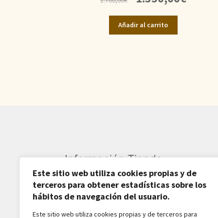
precio
precio
original
actual
Añadir al carrito
era:
es:
1.700,00€.
1.350,00€.
Información Tienda
Este sitio web utiliza cookies propias y de
Sardarán SL CIF: B82809781
terceros para obtener estadísticas sobre los
hábitos de navegación del usuario.
Av. Pirineos 27, Nave 6
Este sitio web utiliza cookies propias y de terceros para
San Sebastián de los Reyes