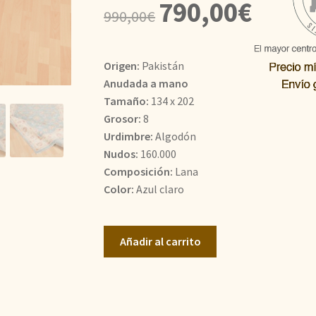
El
El
790,00
€
990,00
€
precio
precio
original
actual
Origen:
Pakistán
era:
es:
Anudada a mano
Tamaño:
134 x 202
990,00€.
790,00€.
Grosor:
8
Urdimbre:
Algodón
Nudos:
160.000
Composición:
Lana
Color:
Azul claro
Ziegler
Añadir al carrito
cantidad