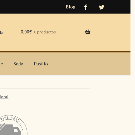
Blog
0,00
€
0 productos
ta
ge
Seda
Pasillo
loral