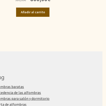
precio
precio
original
actual
Añadir al carrito
era:
es:
980,00€.
800,00€.
og
ombras baratas
cedencia de las alfombras
ombras para salón y dormitorio
rta de alfombras