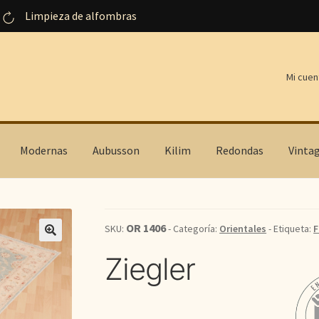
Limpieza de alfombras
Mi cuen
Modernas
Aubusson
Kilim
Redondas
Vinta
OR 1406
SKU:
- Categoría:
Orientales
- Etiqueta:
F
Ziegler