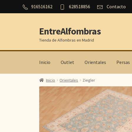
916516162
628518856
Contacto
EntreAlfombras
Ir
Ir
a
al
Tienda de Alfombras en Madrid
la
contenido
navegación
Inicio
Outlet
Orientales
Persas
Inicio
Orientales
Ziegler