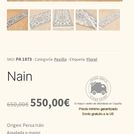
Kilim
Redondas
Vintage
PA 1873
Seda
SKU:
- Categoría:
Pasillo
- Etiqueta:
Floral
Nain
Pasillo
El
El
550,00
€
650,00
€
precio
precio
original
actual
Origen: Persa Irán
era:
es:
Anudada a mano