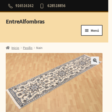
916516162
628518856
EntreAlfombras
Ir
Ir
a
al
Menú
la
contenido
navegación
Inicio
Inicio
Pasillo
Nain
Outlet
Orientales
Persas
Modernas
Aubusson