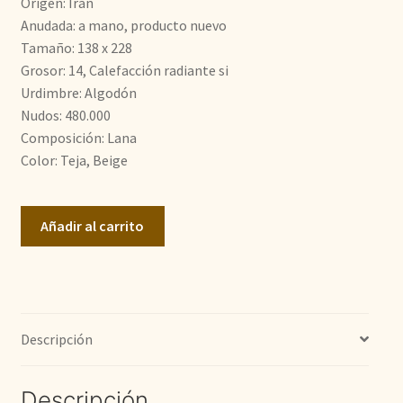
Origen: Irán
era:
es:
Anudada: a mano, producto nuevo
Tamaño: 138 x 228
2.100,00€.
1.400,00€.
Grosor: 14, Calefacción radiante si
Urdimbre: Algodón
Nudos: 480.000
Composición: Lana
Color: Teja, Beige
Bijar
Añadir al carrito
cantidad
Descripción
Descripción