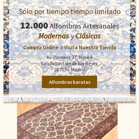
Sólo por tiempo tiempo limitado
Nain
12.000
Alfombras Artesanales
El
El
1.500,00
€
1.800,00
€
precio
precio
Modernas
y
Clásicas
original
actual
Añadir al carrito
Compra Online
o
Visita Nuestra Tienda
era:
es:
1.800,00€.
1.500,00€.
Av. Pirineos 27, Nave 6
San Sebastián de los Reyes
28703 – Madrid
Alfombras baratas