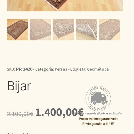
Kilim
Redondas
Vintage
Seda
PR 2420
SKU:
- Categoría:
Persas
- Etiqueta:
Geométrica
Pasillo
Bijar
El
El
1.400,00
€
2.100,00
€
precio
precio
original
actual