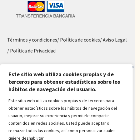
Términos y condiciones
/ Política de cookies
/ Aviso Legal
/ Política de Privacidad
Blog
Este sitio web utiliza cookies propias y de
terceros para obtener estadísticas sobre los
Alfombras baratas
hábitos de navegación del usuario.
Procedencia de las alfombras
Alfombras para salón y dormitorio
Este sitio web utiliza cookies propias y de terceros para
Oferta de alfombras
obtener estadísticas sobre los hábitos de navegación del
Alfombras juveniles
usuario, mejorar su experiencia y permitirle compartir
Alfombras económicas
contenidos en redes sociales. Usted puede aceptar o
Alfombras a medida
rechazar todas las cookies, así como personalizar cuáles
Alfombras orientales
quiere deshabilitar