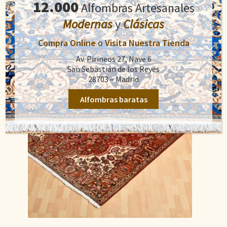
12.000
Alfombras Artesanales
Añadir al carrito
era:
es:
5.900,00€.
4.200,00€.
Modernas
y
Clásicas
Compra Online
o
Visita Nuestra Tienda
Av. Pirineos 27, Nave 6
San Sebastián de los Reyes
28703 – Madrid
Alfombras baratas