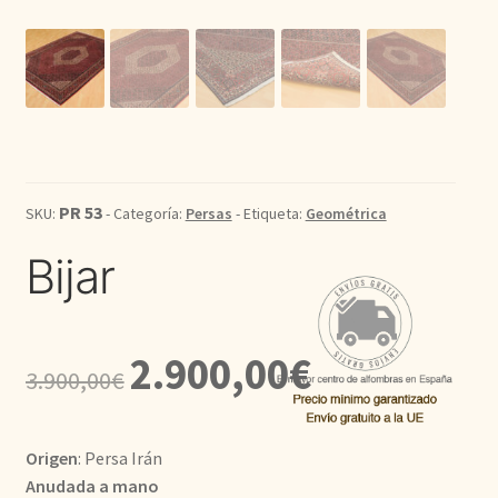
Kilim
Redondas
Vintage
PR 53
SKU:
- Categoría:
Persas
- Etiqueta:
Geométrica
Seda
Bijar
Pasillo
El
El
2.900,00
€
3.900,00
€
precio
precio
original
actual
Origen
: Persa Irán
era:
es:
Anudada a mano