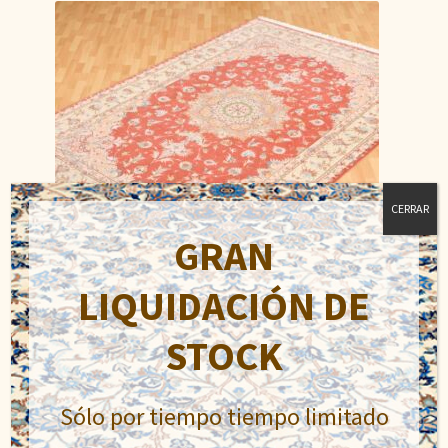
CERRAR
GRAN
LIQUIDACIÓN DE
STOCK
Tabriz Fino
El
El
4.200,00
€
5.900,00
€
Sólo por tiempo tiempo limitado
precio
precio
original
actual