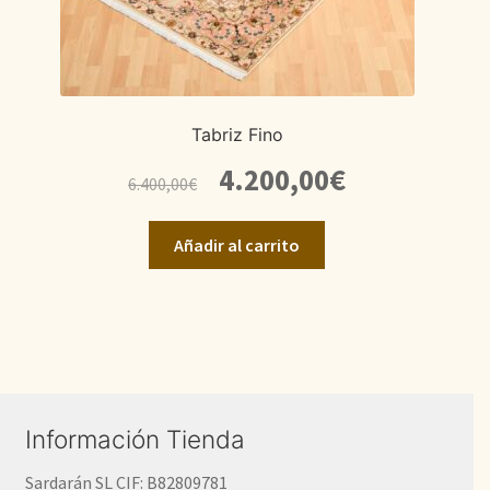
Tabriz Fino
El
El
4.200,00
€
6.400,00
€
precio
precio
original
actual
Añadir al carrito
era:
es:
6.400,00€.
4.200,00€.
Información Tienda
Sardarán SL CIF: B82809781