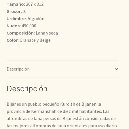
Tamaño:
207 x 312
3.900,00€.
2.900,00€.
Grosor:
10
Urdimbre:
Algodón
Nudos:
490.000
Composición:
Lana y seda
Color
: Granate y Beige
Descripción
Descripción
Bijar es un pueblo pequeño Kurdish de Bijar en la
provincia de Kermanshah de diez mil habitantes. Las
alfombras de lana persas de Bijar están consideradas de
las mejores alfombras de lana orientales para uso diario