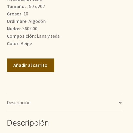
Tamaño:
150 x 202
1.700,00€.
913,50€.
Grosor:
10
Urdimbre:
Algodón
Nudos:
360.000
Composición:
Lana y seda
Color:
Beige
Nain
Añadir al carrito
9
LA
cantidad
Descripción
Descripción