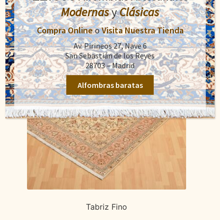
Modernas
y
Clásicas
Compra Online
o
Visita Nuestra Tienda
Av. Pirineos 27, Nave 6
San Sebastián de los Reyes
28703 – Madrid
Alfombras baratas
Tabriz Fino