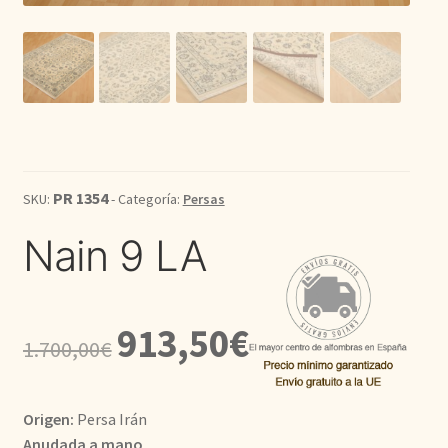
Kilim
Redondas
Vintage
PR 1354
Seda
SKU:
- Categoría:
Persas
Nain 9 LA
Pasillo
El
El
913,50
€
1.700,00
€
precio
precio
original
actual
Origen:
Persa Irán
era:
es:
Anudada a mano