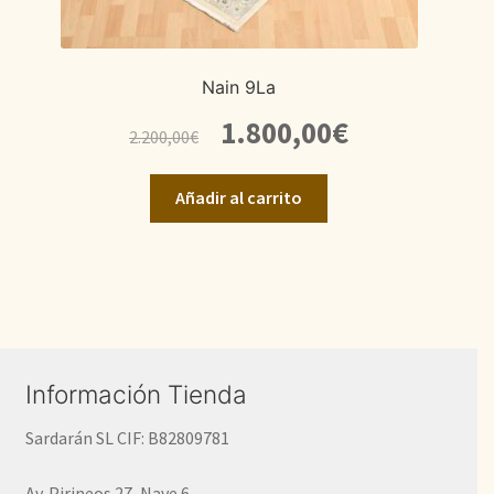
Nain 9La
El
El
1.800,00
€
2.200,00
€
precio
precio
original
actual
Añadir al carrito
era:
es:
2.200,00€.
1.800,00€.
Información Tienda
Sardarán SL CIF: B82809781
Av. Pirineos 27, Nave 6