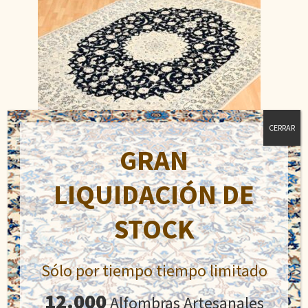
CERRAR
GRAN
LIQUIDACIÓN DE
Nain 9 La
STOCK
El
El
1.980,00
€
2.800,00
€
precio
precio
Sólo por tiempo tiempo limitado
original
actual
Añadir al carrito
era:
es:
12.000
Alfombras Artesanales
2.800,00€.
1.980,00€.