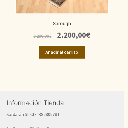
Sarough
El
El
2.200,00
€
3.200,00
€
precio
precio
original
actual
Añadir al carrito
era:
es:
3.200,00€.
2.200,00€.
Información Tienda
Sardarán SL CIF: B82809781