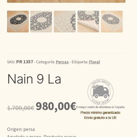
Kilim
Redondas
Vintage
Seda
PR 1357
SKU:
- Categoría:
Persas
- Etiqueta:
Floral
Nain 9 La
Pasillo
El
El
980,00
€
1.700,00
€
precio
precio
original
actual
Origen: persa
era:
es:
Anudada a mano, Producto nuevo