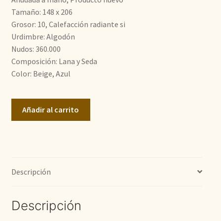
Tamaño: 148 x 206
1.700,00€.
980,00€.
Grosor: 10, Calefacción radiante si
Urdimbre: Algodón
Nudos: 360.000
Composición: Lana y Seda
Color: Beige, Azul
Nain
Añadir al carrito
9
La
cantidad
Descripción
Descripción