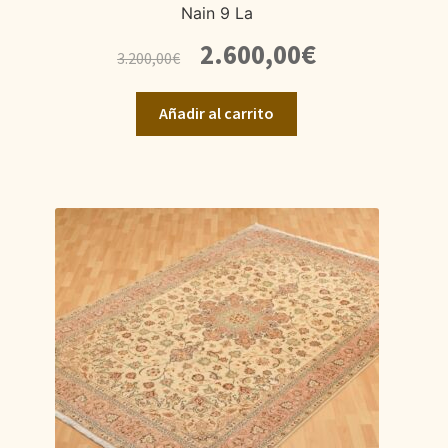
Nain 9 La
El
El
2.600,00
€
3.200,00
€
precio
precio
original
actual
Añadir al carrito
era:
es:
3.200,00€.
2.600,00€.