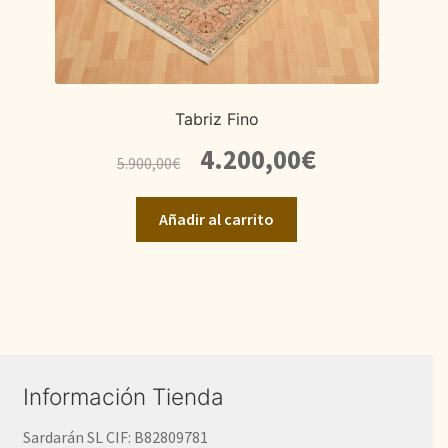
Tabriz Fino
El
El
4.200,00
€
5.900,00
€
precio
precio
original
actual
Añadir al carrito
era:
es:
5.900,00€.
4.200,00€.
Información Tienda
Sardarán SL CIF: B82809781