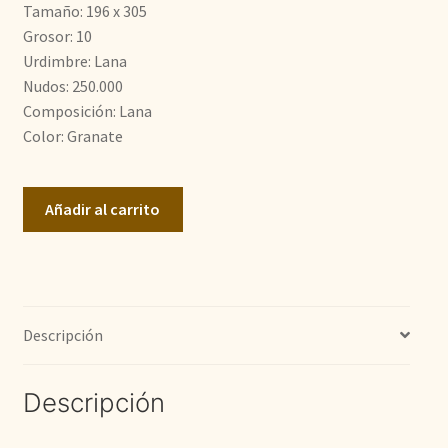
Tamaño: 196 x 305
2.900,00€.
2.100,00€.
Grosor: 10
Urdimbre: Lana
Nudos: 250.000
Composición: Lana
Color: Granate
Sirjan
Añadir al carrito
cantidad
Descripción
Descripción