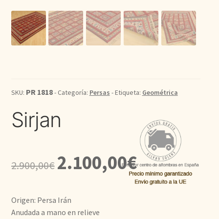
Kilim
Redondas
Vintage
PR 1818
SKU:
- Categoría:
Persas
- Etiqueta:
Geométrica
Seda
Sirjan
Pasillo
El
El
2.100,00
€
2.900,00
€
precio
precio
original
actual
Origen: Persa Irán
era:
es:
Anudada a mano en relieve