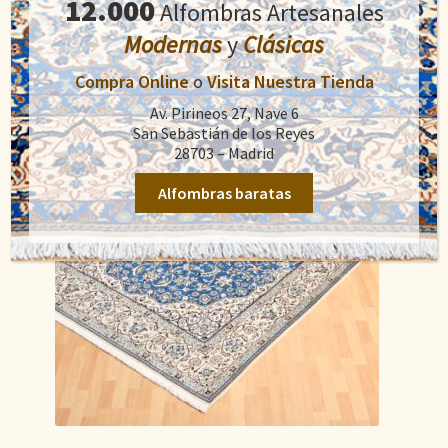
12.000
Alfombras Artesanales
Añadir al carrito
era:
es:
3.200,00€.
2.200,00€.
Modernas
y
Clásicas
Compra Online
o
Visita Nuestra Tienda
Av. Pirineos 27, Nave 6
San Sebastián de los Reyes
28703 – Madrid
Alfombras baratas