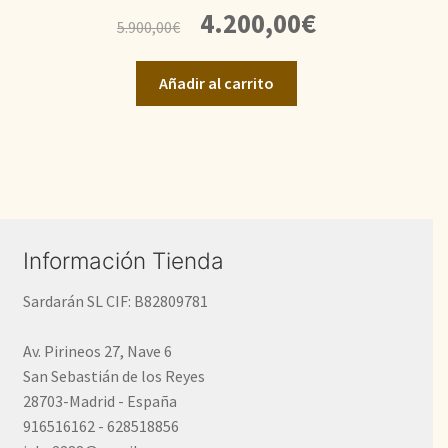
El
El
4.200,00
€
5.900,00
€
precio
precio
original
actual
Añadir al carrito
era:
es:
5.900,00€.
4.200,00€.
Información Tienda
Sardarán SL CIF: B82809781
Av. Pirineos 27, Nave 6
San Sebastián de los Reyes
28703-Madrid - España
916516162 - 628518856