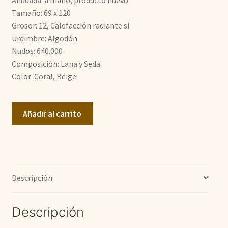
Tamaño: 69 x 120
800,00€.
600,00€.
Grosor: 12, Calefacción radiante si
Urdimbre: Algodón
Nudos: 640.000
Composición: Lana y Seda
Color: Coral, Beige
Tabriz
Añadir al carrito
cantidad
Descripción
Descripción