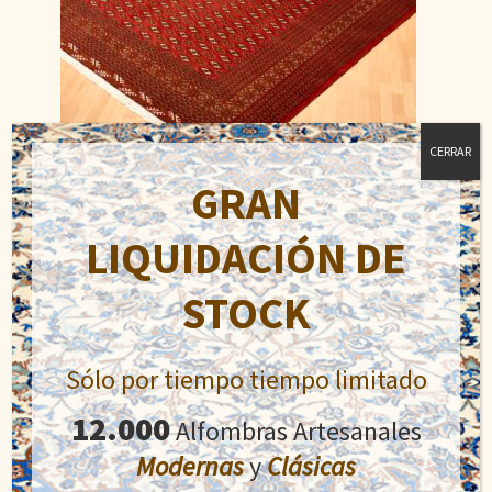
CERRAR
GRAN
Turkeman
LIQUIDACIÓN DE
El
El
1.600,00
€
2.400,00
€
STOCK
precio
precio
original
actual
Añadir al carrito
era:
es:
Sólo por tiempo tiempo limitado
2.400,00€.
1.600,00€.
12.000
Alfombras Artesanales
Modernas
y
Clásicas