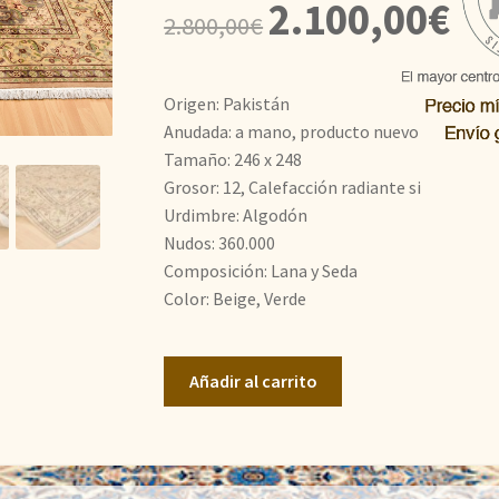
El
El
2.100,00
€
2.800,00
€
precio
prec
original
actu
Origen: Pakistán
era:
es:
Anudada: a mano, producto nuevo
Tamaño: 246 x 248
2.800,00€.
2.10
Grosor: 12, Calefacción radiante si
Urdimbre: Algodón
Nudos: 360.000
Composición: Lana y Seda
Color: Beige, Verde
Doble
Añadir al carrito
Nudo
cantidad