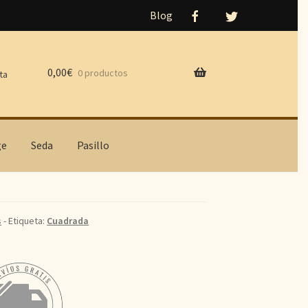
Blog
0,00
€
0 productos
ta
ge
Seda
Pasillo
s
- Etiqueta:
Cuadrada