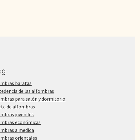
og
ombras baratas
cedencia de las alfombras
ombras para salón y dormitorio
rta de alfombras
ombras juveniles
ombras económicas
ombras a medida
ombras orientales