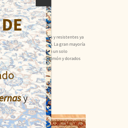
 DE
akistán. Son muy fuertes y resistentes ya
u tacto es similar a la seda. La gran mayoría
 de estas alfombras, tienen un solo
onos beige, rojos, rosas, salmón y dorados
ado
ernas
y