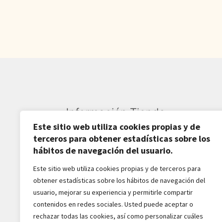
Información Tienda
Este sitio web utiliza cookies propias y de
Sardarán SL CIF: B82809781
terceros para obtener estadísticas sobre los
hábitos de navegación del usuario.
Av. Pirineos 27, Nave 6
Este sitio web utiliza cookies propias y de terceros para
San Sebastián de los Reyes
obtener estadísticas sobre los hábitos de navegación del
28703-Madrid - España
usuario, mejorar su experiencia y permitirle compartir
916516162 - 628518856
contenidos en redes sociales. Usted puede aceptar o
jaba2288@gmail.com
rechazar todas las cookies, así como personalizar cuáles