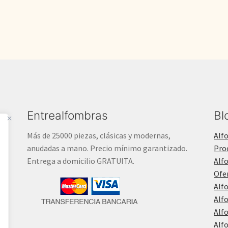
Entrealfombras
Bl
Más de 25000 piezas, clásicas y modernas,
Alf
anudadas a mano. Precio mínimo garantizado.
Pro
Entrega a domicilio GRATUITA.
Alf
Ofe
Alf
Alf
Alf
Alf