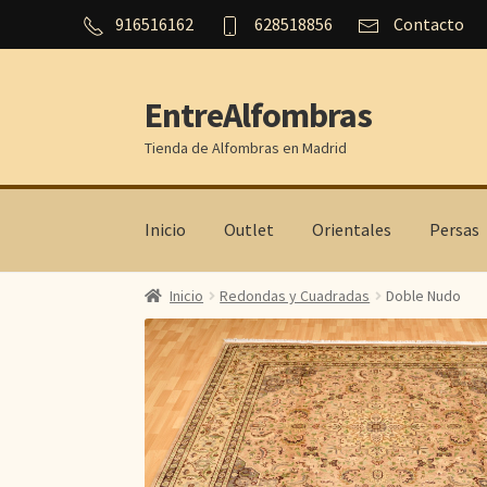
916516162
628518856
Contacto
EntreAlfombras
Ir
Ir
a
al
Tienda de Alfombras en Madrid
la
contenido
navegación
Inicio
Outlet
Orientales
Persas
Inicio
Redondas y Cuadradas
Doble Nudo