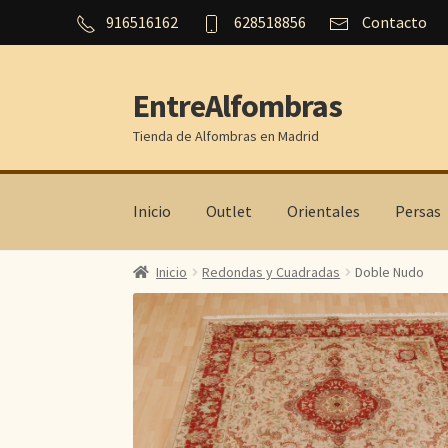
916516162
628518856
Contacto
EntreAlfombras
Ir
Ir
a
al
Tienda de Alfombras en Madrid
la
contenido
navegación
Inicio
Outlet
Orientales
Persas
Inicio
Redondas y Cuadradas
Doble Nudo