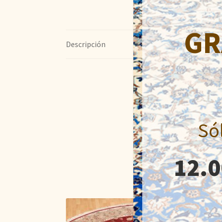
GR
Descripción
Só
12.