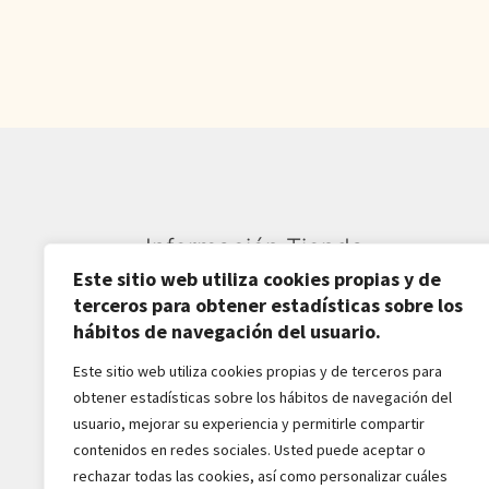
Información Tienda
Este sitio web utiliza cookies propias y de
Sardarán SL CIF: B82809781
terceros para obtener estadísticas sobre los
hábitos de navegación del usuario.
Av. Pirineos 27, Nave 6
Este sitio web utiliza cookies propias y de terceros para
San Sebastián de los Reyes
obtener estadísticas sobre los hábitos de navegación del
28703-Madrid - España
usuario, mejorar su experiencia y permitirle compartir
916516162 - 628518856
contenidos en redes sociales. Usted puede aceptar o
jaba2288@gmail.com
rechazar todas las cookies, así como personalizar cuáles