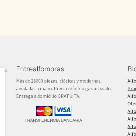
Entrealfombras
Bl
Más de 25000 piezas, clásicas y modernas,
Alf
anudadas a mano. Precio mínimo garantizado.
Pro
Entrega a domicilio GRATUITA.
Alf
Ofe
Alf
Alf
Alf
Alf