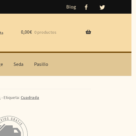
Blog
0,00
€
0 productos
ta
ge
Seda
Pasillo
s
- Etiqueta:
Cuadrada