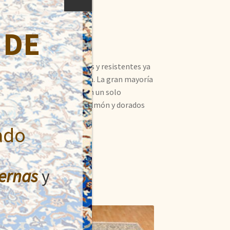
 DE
akistán. Son muy fuertes y resistentes ya
u tacto es similar a la seda. La gran mayoría
 de estas alfombras, tienen un solo
onos beige, rojos, rosas, salmón y dorados
ado
ernas
y