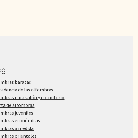
og
ombras baratas
cedencia de las alfombras
ombras para salón y dormitorio
rta de alfombras
ombras juveniles
ombras económicas
ombras a medida
ombras orientales