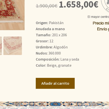
El
El
1.658,00
€
1.900,00
€
precio
prec
original
actu
Origen:
Pakistán
era:
es:
Anudada a mano
Tamaño:
201 x 206
1.900,00€.
1.65
Grosor:
12
Urdimbre:
Algodón
Nudos:
360.000
Composición:
Lana y seda
Color:
Beige, granate
Doble
Añadir al carrito
Nudo
cantidad