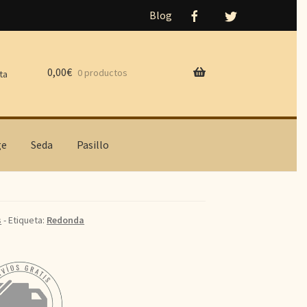
Blog
0,00
€
0 productos
ta
ge
Seda
Pasillo
s
- Etiqueta:
Redonda