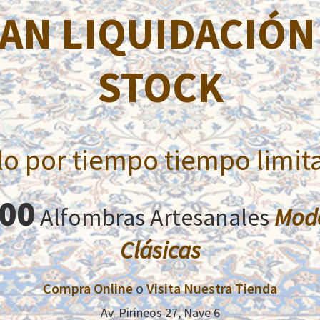
AN LIQUIDACIÓN
Estas alfombras fueron diseñadas según el gusto occide
sus diseños florales y gran variedad de colores, todos el
beige, dorados, azules y turquesas. Algunas de estas alfom
STOCK
especiales y su tacto es similar a la seda. Bases fuertes y
anudadas a mano en Afganistán , Irán y Pakistán. Existe 
estas alfombras, siendo también últimamente las preferi
lo por tiempo tiempo limit
Productos relacionados
000
Alfombras Artesanales
Mod
Clásicas
Compra Online
o
Visita Nuestra Tienda
Av. Pirineos 27, Nave 6