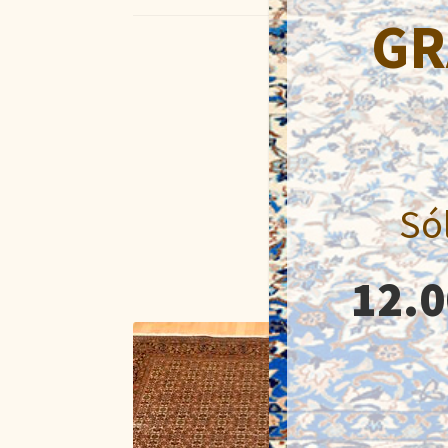
GR
Só
12.