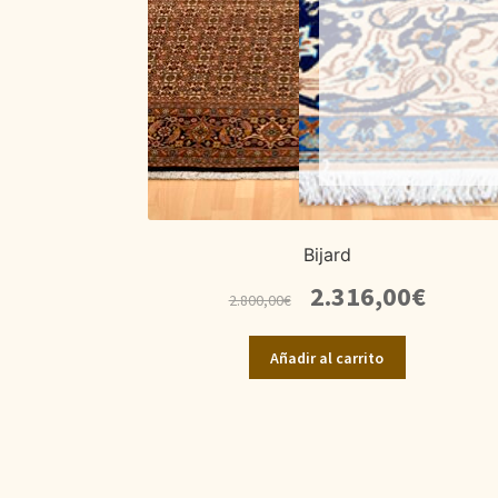
Bijard
El
El
2.316,00
€
2.800,00
€
precio
precio
original
actual
Añadir al carrito
era:
es:
2.800,00€.
2.316,00€.