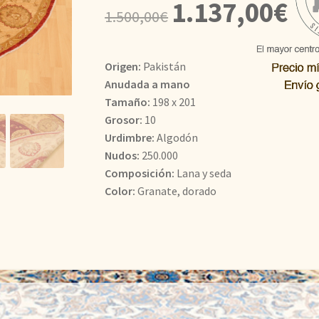
El
El
1.137,00
€
1.500,00
€
precio
prec
original
actu
Origen:
Pakistán
era:
es:
Anudada a mano
Tamaño:
198 x 201
1.500,00€.
1.13
Grosor:
10
Urdimbre:
Algodón
Nudos:
250.000
Composición:
Lana y seda
Color:
Granate, dorado
Descripción