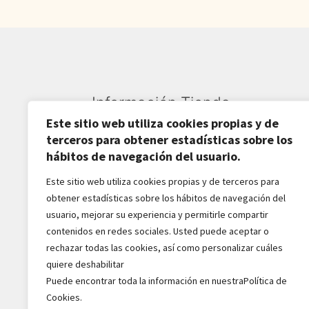
Información Tienda
Este sitio web utiliza cookies propias y de
Sardarán SL CIF: B82809781
terceros para obtener estadísticas sobre los
hábitos de navegación del usuario.
Av. Pirineos 27, Nave 6
San Sebastián de los Reyes
Este sitio web utiliza cookies propias y de terceros para
obtener estadísticas sobre los hábitos de navegación del
28703-Madrid - España
usuario, mejorar su experiencia y permitirle compartir
916516162 - 628518856
contenidos en redes sociales. Usted puede aceptar o
jaba2288@gmail.com
rechazar todas las cookies, así como personalizar cuáles
quiere deshabilitar
Puede encontrar toda la información en nuestraPolítica de
Cookies.