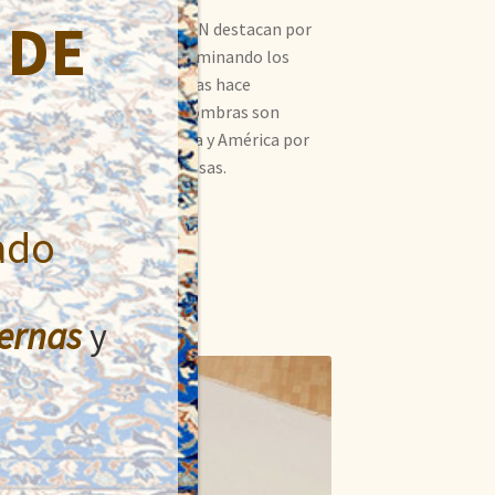
 DE
ntal. Las alfombras FARAHAN destacan por
los muy bien cuidados, predominando los
bras tienen un brillo que las hace
 lanas muy suaves. Estas alfombras son
una gran demanda en Europa y América por
das para embellecer las casas.
ado
ernas
y