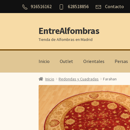
916516162
628518856
Contacto
EntreAlfombras
Ir
Ir
a
al
Tienda de Alfombras en Madrid
la
contenido
navegación
Inicio
Outlet
Orientales
Persas
Inicio
Redondas y Cuadradas
Farahan