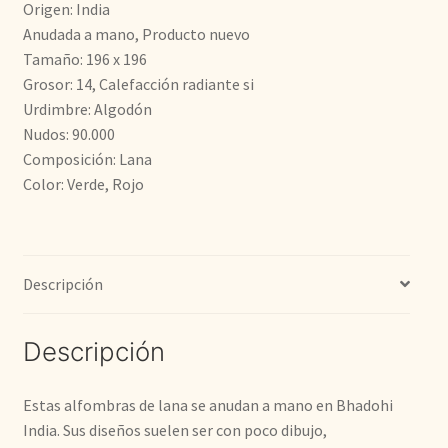
Origen: India
era:
es:
Anudada a mano, Producto nuevo
Tamaño: 196 x 196
484,00€.
350,00€.
Grosor: 14, Calefacción radiante si
Urdimbre: Algodón
Nudos: 90.000
Composición: Lana
Color: Verde, Rojo
Descripción
Descripción
Estas alfombras de lana se anudan a mano en Bhadohi
India. Sus diseños suelen ser con poco dibujo,