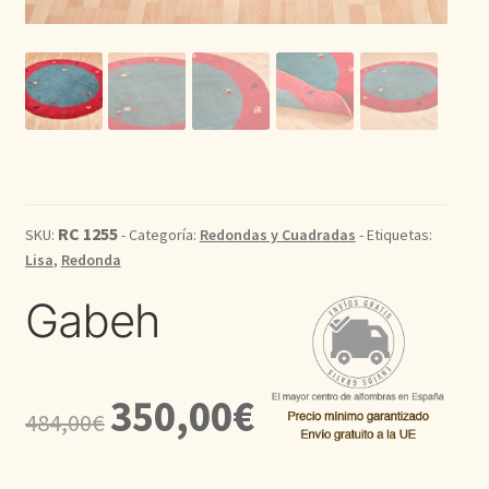
Kilim
Redondas
Vintage
Seda
RC 1255
SKU:
- Categoría:
Redondas y Cuadradas
- Etiquetas:
Lisa
,
Redonda
Pasillo
Gabeh
El
El
350,00
€
484,00
€
precio
precio
original
actual