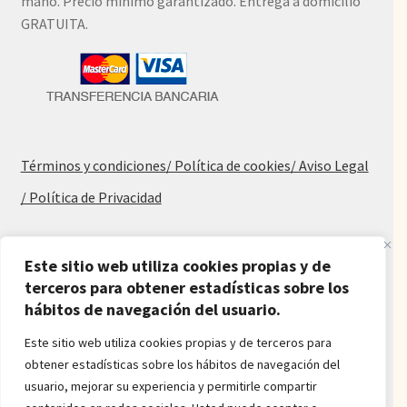
mano. Precio mínimo garantizado. Entrega a domicilio
GRATUITA.
Términos y condiciones
/ Política de cookies
/ Aviso Legal
/ Política de Privacidad
Blog
Este sitio web utiliza cookies propias y de
Alfombras baratas
terceros para obtener estadísticas sobre los
hábitos de navegación del usuario.
Procedencia de las alfombras
Alfombras para salón y dormitorio
Este sitio web utiliza cookies propias y de terceros para
Oferta de alfombras
obtener estadísticas sobre los hábitos de navegación del
Alfombras juveniles
usuario, mejorar su experiencia y permitirle compartir
Alfombras económicas