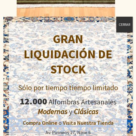
CERRAR
Karachi
GRAN
El
El
900,00
€
1.300,00
€
precio
precio
LIQUIDACIÓN DE
original
actual
Añadir al carrito
era:
es:
STOCK
1.300,00€.
900,00€.
Sólo por tiempo tiempo limitado
12.000
Alfombras Artesanales
Modernas
y
Clásicas
Compra Online
o
Visita Nuestra Tienda
Av. Pirineos 27, Nave 6