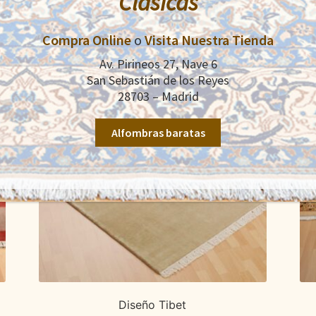
Clásicas
Productos relacionados
Compra Online
o
Visita Nuestra Tienda
Av. Pirineos 27, Nave 6
San Sebastián de los Reyes
28703 – Madrid
Alfombras baratas
Diseño Tibet