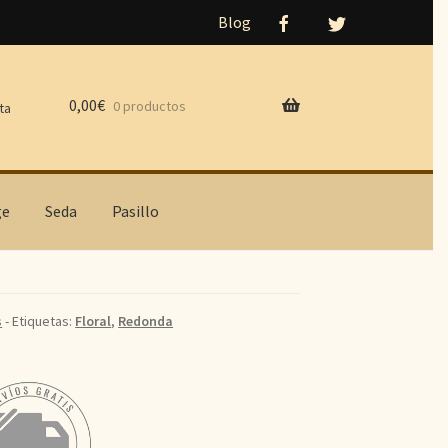
Blog
0,00
€
0 productos
ta
ge
Seda
Pasillo
s
- Etiquetas:
Floral
,
Redonda