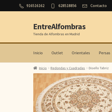
916516162
628518856
Contacto
EntreAlfombras
Ir
Ir
a
al
Tienda de Alfombras en Madrid
la
contenido
navegación
Inicio
Outlet
Orientales
Persas
Inicio
Redondas y Cuadradas
Diseño Tabriz