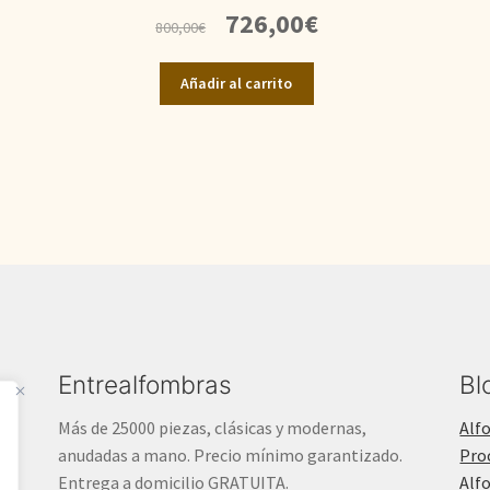
El
El
726,00
€
800,00
€
precio
precio
original
actual
Añadir al carrito
era:
es:
800,00€.
726,00€.
Entrealfombras
Bl
Más de 25000 piezas, clásicas y modernas,
Alf
anudadas a mano. Precio mínimo garantizado.
Pro
Entrega a domicilio GRATUITA.
Alf