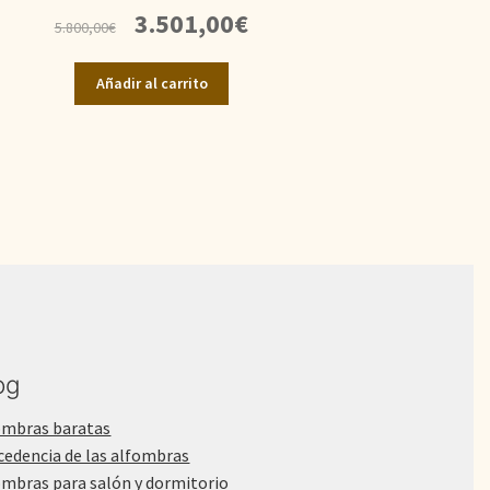
El
El
3.501,00
€
5.800,00
€
precio
precio
original
actual
Añadir al carrito
era:
es:
5.800,00€.
3.501,00€.
og
ombras baratas
cedencia de las alfombras
ombras para salón y dormitorio