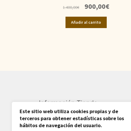
El
El
900,00
€
1.400,00
€
precio
precio
original
actual
Añadir al carrito
era:
es:
1.400,00€.
900,00€.
Información Tienda
Este sitio web utiliza cookies propias y de
Sardarán SL CIF: B82809781
terceros para obtener estadísticas sobre los
hábitos de navegación del usuario.
Av. Pirineos 27, Nave 6