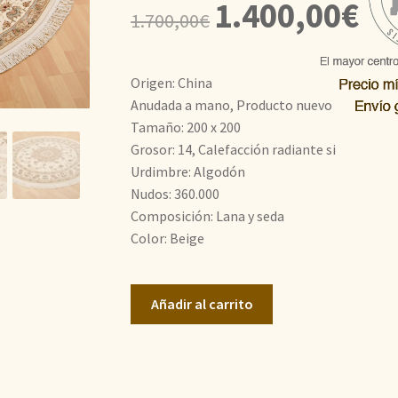
El
El
1.400,00
€
1.700,00
€
precio
prec
original
actu
Origen: China
era:
es:
Anudada a mano, Producto nuevo
Tamaño: 200 x 200
1.700,00€.
1.40
Grosor: 14, Calefacción radiante si
Urdimbre: Algodón
Nudos: 360.000
Composición: Lana y seda
Color: Beige
Diseño
Añadir al carrito
Tabriz
cantidad